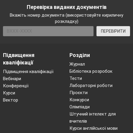
Перевірка виданих документів
Вкажіть номер документа (використовуйте кириличну
розкладку)
ПЕРЕВІРИТИ
Підвищення
Розділи
кваліфікації
Журнал
Бібліотека розробок
Підвищення кваліфікації
Тести
Вебінари
Лабораторні роботи
Конференції
Проєкти
Курси
Конкурси
Вектор
Олімпіади
Штучний інтелект для
вчителів
Курси англійської мови