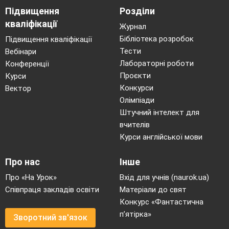
Підвищення
Розділи
кваліфікації
Журнал
Бібліотека розробок
Підвищення кваліфікації
Тести
Вебінари
Лабораторні роботи
Конференції
Проєкти
Курси
Конкурси
Вектор
Олімпіади
Штучний інтелект для
вчителів
Курси англійської мови
Про нас
Інше
Про «На Урок»
Вхід для учнів (naurok.ua)
Співпраця закладів освіти
Матеріали до свят
Конкурс «Фантастична
п’ятірка»
Зворотний зв'язок