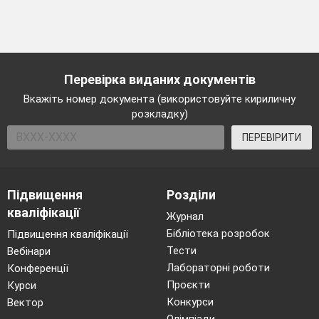
Перевірка виданих документів
Вкажіть номер документа (використовуйте кириличну
розкладку)
ПЕРЕВІРИТИ
Підвищення
Розділи
кваліфікації
Журнал
Бібліотека розробок
Підвищення кваліфікації
Тести
Вебінари
Лабораторні роботи
Конференції
Проєкти
Курси
Конкурси
Вектор
Олімпіади