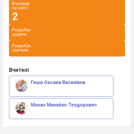
Вчителів
на сайті
2
Розробок
додано
Розробок
скачали
Вчителі
Геша Оксана Василівна
Мазан Михайло Теодорович