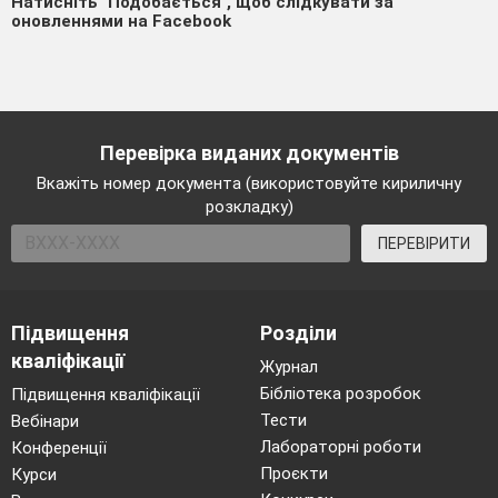
Натисніть "Подобається", щоб слідкувати за
оновленнями на Facebook
Перевірка виданих документів
Вкажіть номер документа (використовуйте кириличну
розкладку)
ПЕРЕВІРИТИ
Підвищення
Розділи
кваліфікації
Журнал
Бібліотека розробок
Підвищення кваліфікації
Тести
Вебінари
Лабораторні роботи
Конференції
Проєкти
Курси