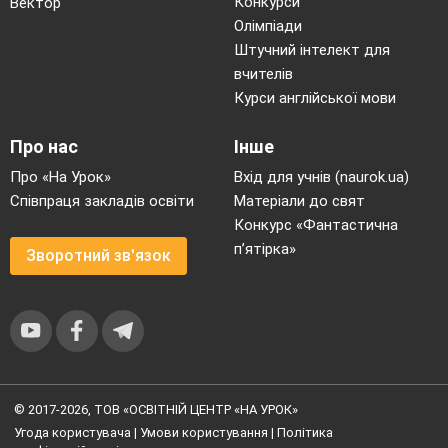
Конкурси
Вектор
Олімпіади
Штучний інтелект для
вчителів
Курси англійської мови
Про нас
Інше
Про «На Урок»
Вхід для учнів (naurok.ua)
Співпраця закладів освіти
Матеріали до свят
Конкурс «Фантастична
п’ятірка»
Зворотний зв'язок
© 2017-2026, ТОВ «ОСВІТНІЙ ЦЕНТР «НА УРОК»
Угода користувача
|
Умови користування
|
Політика