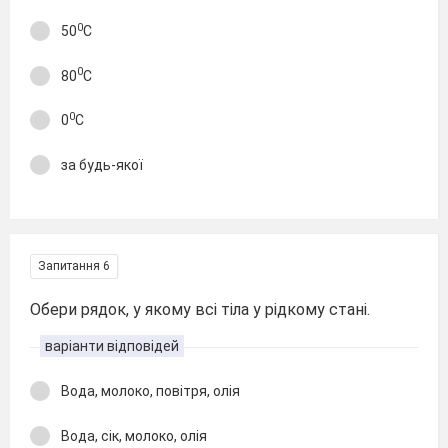
0
50
С
0
80
С
0
0
С
за будь-якої
Запитання 6
Обери рядок, у якому всі тіла у рідкому стані.
варіанти відповідей
Вода, молоко, повітря, олія
Вода, сік, молоко, олія