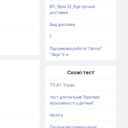
ВП_Урок 22_Кур`єрська
доставка
Вид дієслова
Г
Підсумкова робота "Світло".
"Звук" 6-а
Схожі тест
ТО #1. 7 клас
тест для батьків "Критерії
агресивності у дитини"
History
Дитяча вікторина казок!