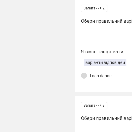
Запитання 2
Обери правильний вар
Я вмію танцювати
варіанти відповідей
I can dance
Запитання 3
Обери правильний вар