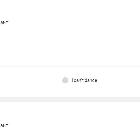
іант
I can't dance
іант