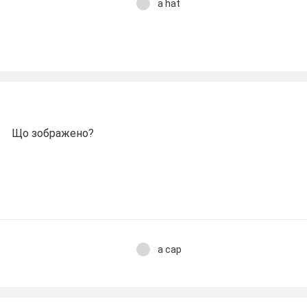
a hat
Що зображено?
a cap