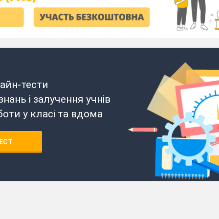
айн-тести
нань і залучення учнів
боти у класі та вдома
ЕСТ