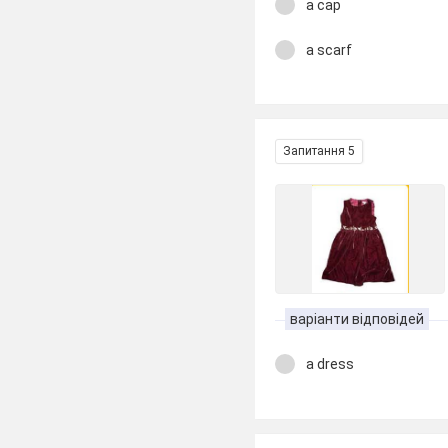
a cap
a scarf
Запитання 5
варіанти відповідей
a dress