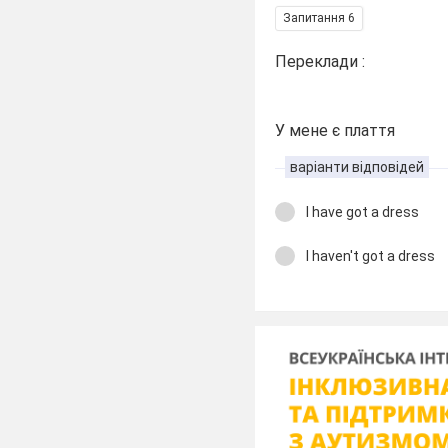
Запитання 6
Переклади :
У мене є плаття
варіанти відповідей
I have got a dress
I haven't got a dress