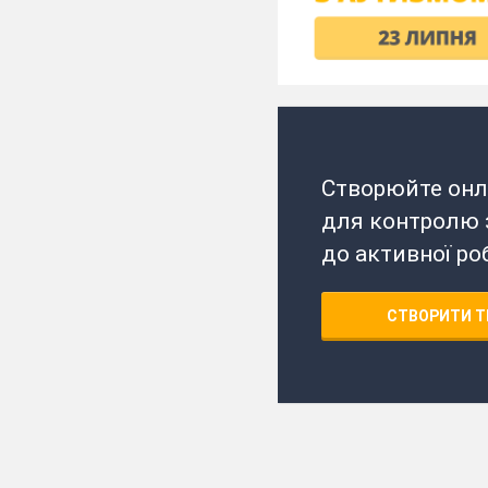
Створюйте онл
для контролю з
до активної ро
СТВОРИТИ Т