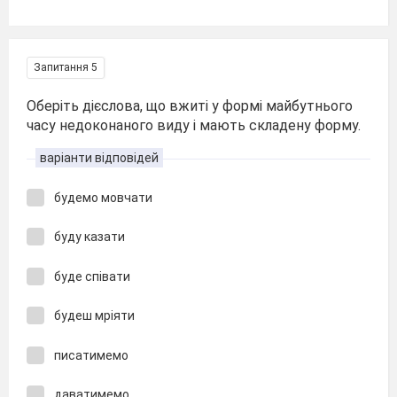
Запитання 5
Оберіть дієслова, що вжиті у формі майбутнього
часу недоконаного виду і мають складену форму.
варіанти відповідей
будемо мовчати
буду казати
буде співати
будеш мріяти
писатимемо
даватимемо