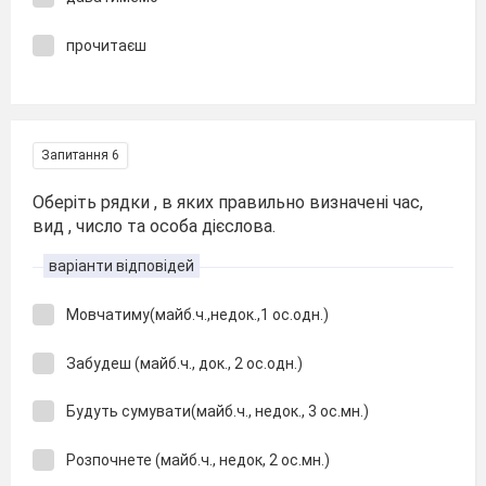
прочитаєш
Запитання 6
Оберіть рядки , в яких правильно визначені час,
вид , число та особа дієслова.
варіанти відповідей
Мовчатиму(майб.ч.,недок.,1 ос.одн.)
Забудеш (майб.ч., док., 2 ос.одн.)
Будуть сумувати(майб.ч., недок., 3 ос.мн.)
Розпочнете (майб.ч., недок, 2 ос.мн.)