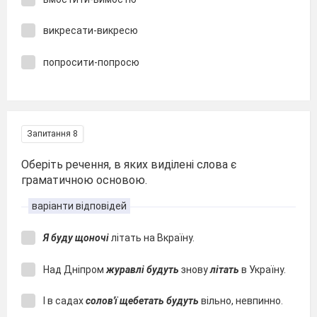
викресати-викресю
попросити-попросю
Запитання 8
Оберіть речення, в яких виділені слова є
граматичною основою.
варіанти відповідей
Я буду щоночі
літать на Вкраїну.
Над Дніпром
журавлі будуть
знову
літать
в Україну.
І в садах
солов'ї щебетать будуть
вільно, невпинно.