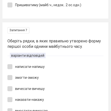
Пришиватиму (майб.ч., недок.. 2 ос.одн.)
Запитання 7
Оберіть рядки, в яких правильно утворено форму
першої особи однини майбутнього часу.
варіанти відповідей
написати-напишу
змогти-зможу
вичесати-вичешу
наказати-накажу
вмостити-вимостю