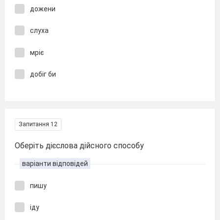
дожени
слуха
мріє
добіг би
Запитання 12
Оберіть дієслова дійсного способу
варіанти відповідей
пишу
іду