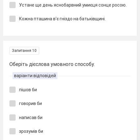
Устане ще день яснобарвний умиєця сонце росою.
Кожна пташина в'є гніздо на батьківщині.
Запитання 10
Оберіть дієслова умовного способу.
варіанти відповідей
пішов би
говорив би
написав би
зрозумів би