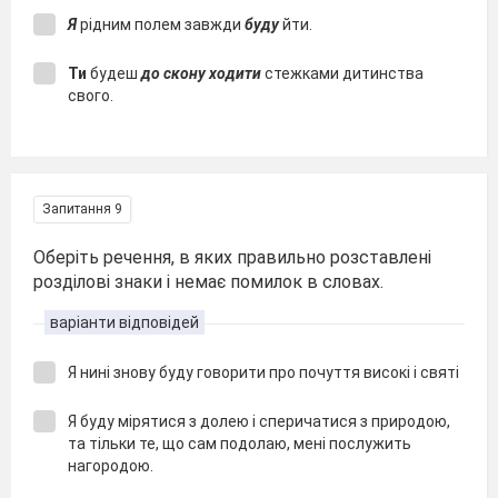
Я
рідним полем завжди
буду
йти.
Ти
будеш
до скону ходити
стежками дитинства
свого.
Запитання 9
Оберіть речення, в яких правильно розставлені
розділові знаки і немає помилок в словах.
варіанти відповідей
Я нині знову буду говорити про почуття високі і святі
Я буду мірятися з долею і сперичатися з природою,
та тільки те, що сам подолаю, мені послужить
нагородою.