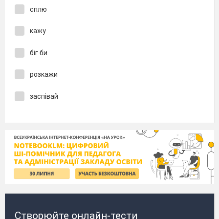
сплю
кажу
біг би
розкажи
заспівай
Створюйте онлайн-тести