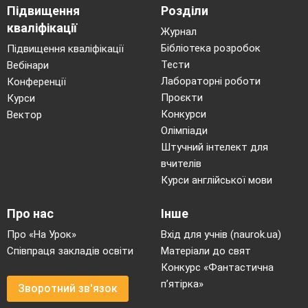
Підвищення
Розділи
кваліфікації
Журнал
Бібліотека розробок
Підвищення кваліфікації
Тести
Вебінари
Лабораторні роботи
Конференції
Проєкти
Курси
Конкурси
Вектор
Олімпіади
Штучний інтелект для
вчителів
Курси англійської мови
Про нас
Інше
Про «На Урок»
Вхід для учнів (naurok.ua)
Співпраця закладів освіти
Матеріали до свят
Конкурс «Фантастична
п’ятірка»
Зворотний зв'язок