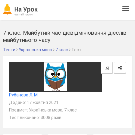
Tog
navi
7 клас. Майбутній час дієвідмінювання дієслів
майбутнього часу
Тести
Українська мова
7 клас
Тест
Рубанова Л. М.
Додано: 17 жовтня 2021
Предмет: Українська мова, 7 клас
Тест виконано: 3008 разів