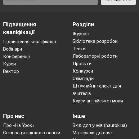
Підвищення
Розділи
кваліфікації
Журнал
Бібліотека розробок
Підвищення кваліфікації
Тести
Вебінари
Лабораторні роботи
Конференції
Проєкти
Курси
Конкурси
Вектор
Олімпіади
Штучний інтелект для
вчителів
Курси англійської мови
Про нас
Інше
Про «На Урок»
Вхід для учнів (naurok.ua)
Співпраця закладів освіти
Матеріали до свят