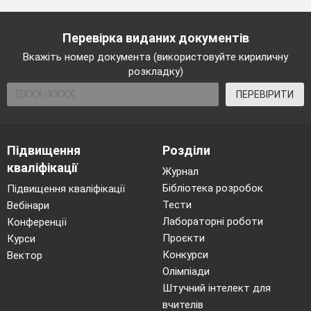
Перевірка виданих документів
Вкажіть номер документа (використовуйте кириличну
розкладку)
ПЕРЕВІРИТИ
Підвищення
Розділи
кваліфікації
Журнал
Бібліотека розробок
Підвищення кваліфікації
Тести
Вебінари
Лабораторні роботи
Конференції
Проєкти
Курси
Конкурси
Вектор
Олімпіади
Штучний інтелект для
вчителів