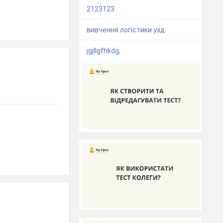
2123123
вивчення логістики узд
jgjllgfhkdg,