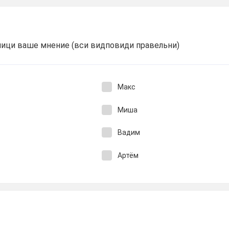
улици ваше мнение (вси видповиди правельни)
Макс
Миша
Вадим
Артём