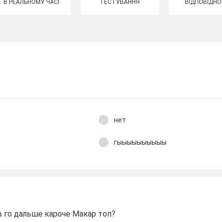
В РЕАЛЬНОМУ ЧАСІ
ТЕСТУВАННЯ
ВІДПОВІДНО
нет
гыыыыыыыыыы
в го дальше кароче Макар топ?