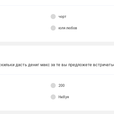
чорт
юля любов
ильки дасть дениг макс за те вы предложете встричать
200
НиХуя