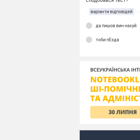
сподобався тест?
варіанти відповідей
да пишов вин нахуй
тоби пЕзда