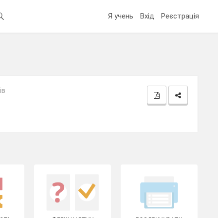
Я учень
Вхід
Реєстрація
ів