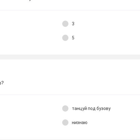
3
5
о?
танцуй под бузову
низнаю