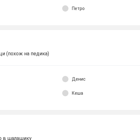
Петро
ци (похож на педика)
Денис
Кеша
о в шалашику