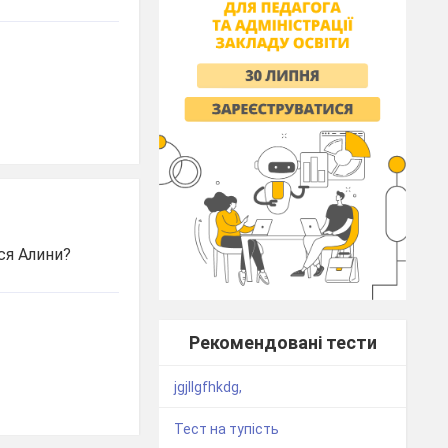
ся Алини?
Рекомендовані тести
jgjllgfhkdg,
Тест на тупість