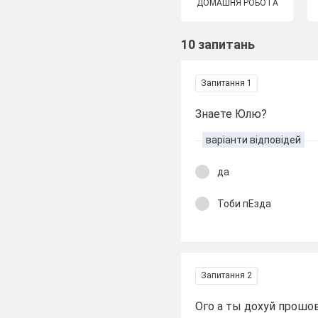
ДОМАШНЯ РОБОТА
10 запитань
Запитання 1
Знаете Юлю?
варіанти відповідей
да
Тоби пЕзда
Запитання 2
Ого а ты дохуй прошо