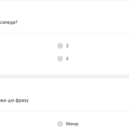
осипеда?
2
5
аже цю фразу
Макар