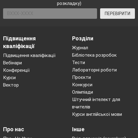
розкладку)
ПЕРЕВІРИТИ
Підвищення
Розділи
кваліфікації
Журнал
Бібліотека розробок
Підвищення кваліфікації
Тести
Вебінари
Лабораторні роботи
Конференції
Проєкти
Курси
Конкурси
Вектор
Олімпіади
Штучний інтелект для
вчителів
Курси англійської мови
Про нас
Інше