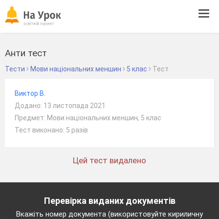
Tog
navi
Анти тест
Тести
Мови національних меншин
5 клас
Тест
Виктор В.
Додано: 13 листопада 2021
Предмет: Мови національних меншин, 5 клас
Тест виконано: 5 разів
Цей тест видалено
Перевірка виданих документів
Вкажіть номер документа (використовуйте кириличну