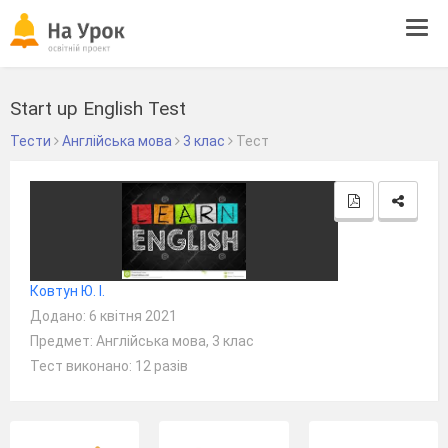
Tog
navi
Start up English Test
Тести
Англійська мова
3 клас
Тест
Ковтун Ю. І.
Додано: 6 квітня 2021
Предмет: Англійська мова, 3 клас
Тест виконано: 12 разів