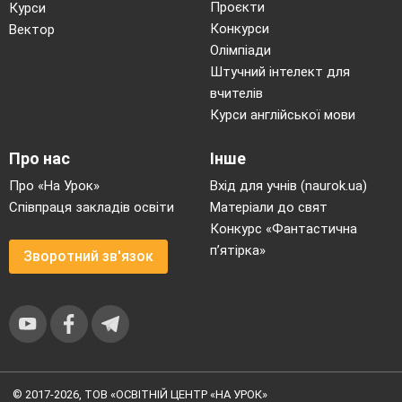
Проєкти
Курси
Конкурси
Вектор
Олімпіади
Штучний інтелект для
вчителів
Курси англійської мови
Про нас
Інше
Про «На Урок»
Вхід для учнів (naurok.ua)
Співпраця закладів освіти
Матеріали до свят
Конкурс «Фантастична
п’ятірка»
Зворотний зв'язок
© 2017-2026, ТОВ «ОСВІТНІЙ ЦЕНТР «НА УРОК»