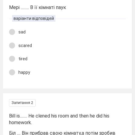
Mері ......... В її кімнаті паук
варіанти відповідей
sad
scared
tired
happy
Запитання 2
Bill is........ He clened his room and then he did his
homework.
Біл .... Він прибрав свою кімнату,а потім зробив