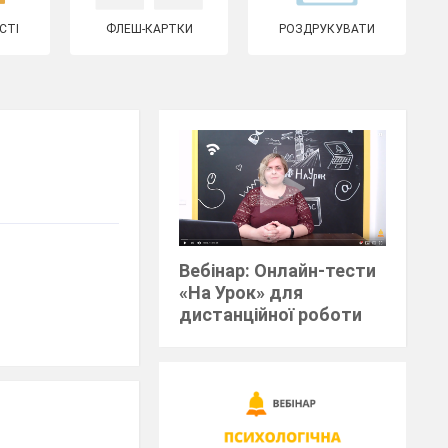
СТІ
ФЛЕШ-КАРТКИ
РОЗДРУКУВАТИ
Вебінар: Онлайн-тести
«На Урок» для
дистанційної роботи