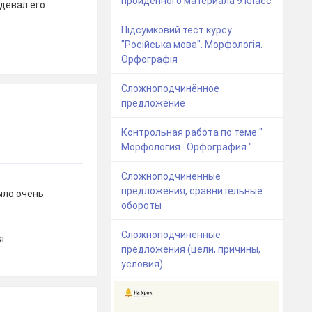
пройденного материала 9 класс
девал его
Підсумковий тест курсу
"Російська мова". Морфологія.
Орфографія
Сложноподчинённое
предложение
Контрольная работа по теме "
Морфология . Орфография "
Сложноподчиненные
предложения, сравнительные
ыло очень
обороты
Сложноподчиненные
я
предложения (цели, причины,
условия)