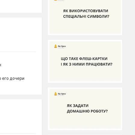
н
о его дочери