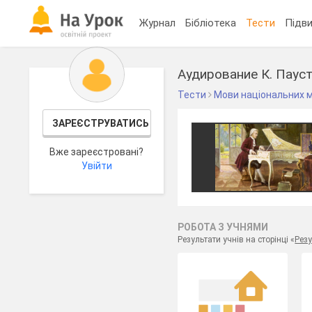
Журнал
Бібліотека
Тести
Підви
Аудирование К. Паус
Тести
Мови національних 
ЗАРЕЄСТРУВАТИСЬ
Вже зареєстровані?
Увійти
РОБОТА З УЧНЯМИ
Результати учнів на сторінці «
Резу