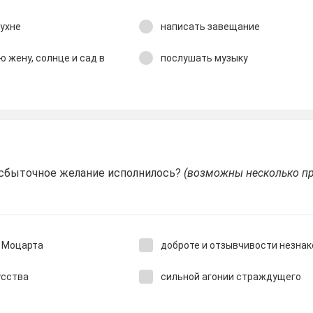
кухне
написать завещание
ю жену, солнце и сад в
послушать музыку
есбыточное желание исполнилось?
(возможны несколько п
 Моцарта
доброте и отзывчивости незна
усства
сильной агонии страждущего