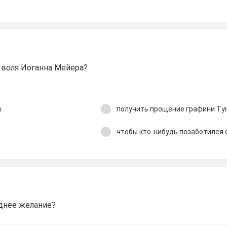
 воля Иоганна Мейера?
м
получить прощение графини Ту
чтобы кто-нибудь позаботился 
днее желание?