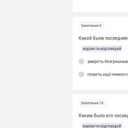
Запитання 9
Какой была последняя
варіанти відповідей
умереть безгрешны
пожить ещё немного
Запитання 10
Каким было его после
варіанти відповідей