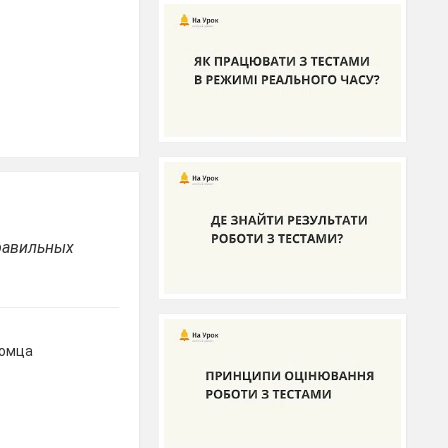
равильных
комца