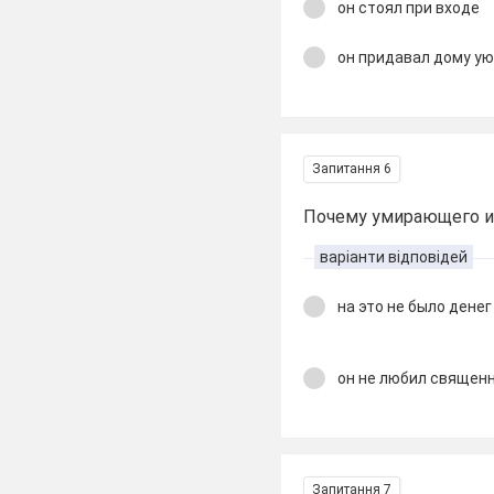
он стоял при входе
он придавал дому у
Запитання 6
Почему умирающего и
варіанти відповідей
на это не было денег
он не любил священ
Запитання 7