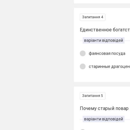
Запитання 4
Единственное богатств
варіанти відповідей
фаянсовая посуда
старинные драгоцен
Запитання 5
Почему старый повар 
варіанти відповідей