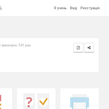
Я учень
Вхід
Реєстрація
 виконано: 541 раз