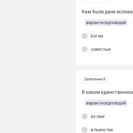
Кем была дана испов
варіанти відповідей
Богом
совестью
Запитання 8
В каком единственном
варіанти відповідей
во лжи
в пьянстве