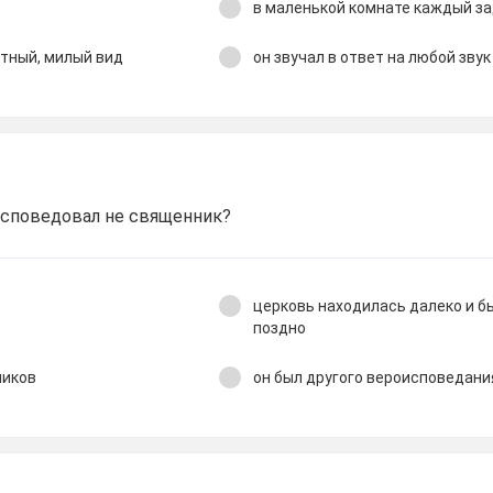
в маленькой комнате каждый за
ютный, милый вид
он звучал в ответ на любой звук
споведовал не священник?
церковь находилась далеко и б
поздно
ников
он был другого вероисповедани