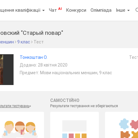
AI
щення кваліфікації
Чат
Конкурси
Олімпіада
Інше
товский "Старый повар"
меншин
9 клас
Тест
Тонкоштан О.
Тест
Додано: 28 квітня 2020
Предмет: Мови національних меншин, 9 клас
САМОСТІЙНО
льтати тестувань
»
Результати тестування не зберігаються