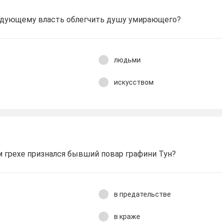
едующему власть облегчить душу умирающего?
людьми
искусством
 грехе признался бывший повар графини Тун?
в предательстве
в краже