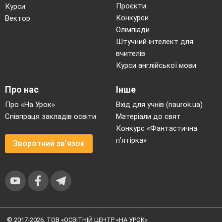
Проєкти
Курси
Конкурси
Вектор
Олімпіади
Штучний інтелект для
вчителів
Курси англійської мови
Про нас
Інше
Про «На Урок»
Вхід для учнів (naurok.ua)
Співпраця закладів освіти
Матеріали до свят
Конкурс «Фантастична
п’ятірка»
Зворотний зв'язок
© 2017-2026, ТОВ «ОСВІТНІЙ ЦЕНТР «НА УРОК»