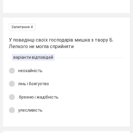
Запитання 4
У поведінці своїх господарів мишка з твору Б.
Лепкого не могла сприйняти
варіанти відповідей
неохайність
лінь і боягузтво
брехню і жадібність
улесливість