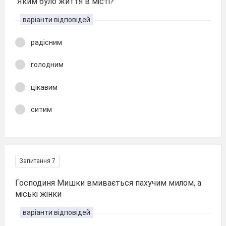
Яким було життя в місті?
варіанти відповідей
радісним
голодним
цікавим
ситим
Запитання 7
Господиня Мишки вмивається пахучим милом, а
міські жінки
варіанти відповідей