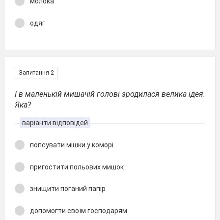
молока
одяг
Запитання 2
І в маленькій мишачій голові зродилася велика ідея.
Яка?
варіанти відповідей
попсувати мішки у коморі
пригостити польових мишок
знищити поганий папір
допомогти своїм господарям