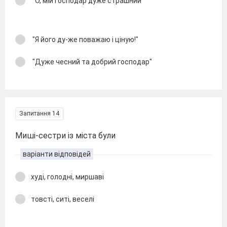
"О, мій господар дуже страшний"
"Я його ду-же поважаю і ціную!"
"Дуже чесний та добрий господар"
Запитання 14
Миші-сестри із міста були
варіанти відповідей
худі, голодні, миршаві
товсті, ситі, веселі