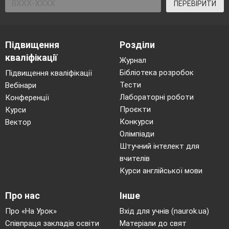
ПЕРЕВІРИТИ
Підвищення
Розділи
кваліфікації
Журнал
Бібліотека розробок
Підвищення кваліфікації
Тести
Вебінари
Лабораторні роботи
Конференції
Проєкти
Курси
Конкурси
Вектор
Олімпіади
Штучний інтелект для
вчителів
Курси англійської мови
Про нас
Інше
Про «На Урок»
Вхід для учнів (naurok.ua)
Співпраця закладів освіти
Матеріали до свят