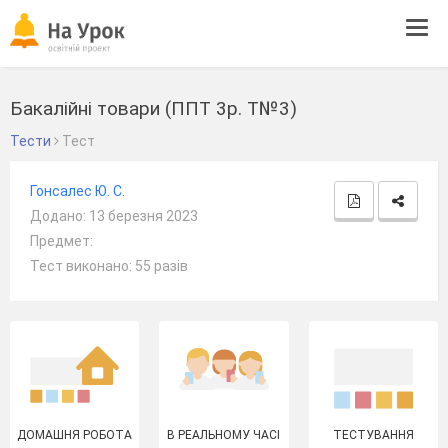
Tog
navi
Бакалійні товари (ППТ 3р. Т№3)
Тести
Тест
Гонсалес Ю. С.
Додано: 13 березня 2023
Предмет:
Тест виконано: 55 разів
ДОМАШНЯ РОБОТА
В РЕАЛЬНОМУ ЧАСІ
ТЕСТУВАННЯ