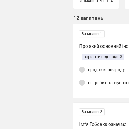
ДОМАШНЯ РОБОТА
12 запитань
Запитання 1
Про який основний ін
варіанти відповідей
продовження роду
потреби в харчуванн
Запитання 2
Ім*я Гобсека означає: