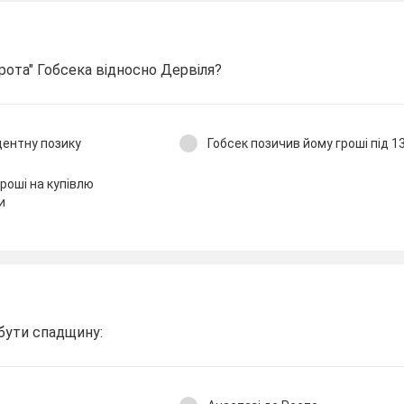
рота" Гобсека відносно Дервіля?
центну позику
Гобсек позичив йому гроші під 13
роші на купівлю
и
бути спадщину: