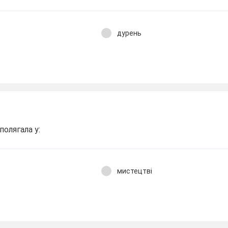
дурень
полягала у:
мистецтві