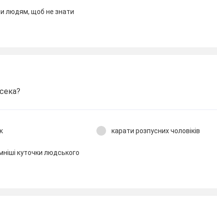
и людям, щоб не знати
бсека?
к
карати розпусних чоловіків
мніші куточки людського