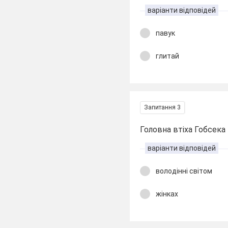
варіанти відповідей
павук
глитай
Запитання 3
Головна втіха Гобсека 
варіанти відповідей
володінні світом
жінках