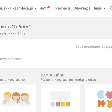
AI
щення кваліфікації
Чат
Конкурси
Олімпіада
Інше
вість "Гобсек"
а
9 клас
Тест
Тест виконано: 97 раз
атура, 9 клас
САМОСТІЙНО
льтати тестувань
»
Результати тестування не зберігаються