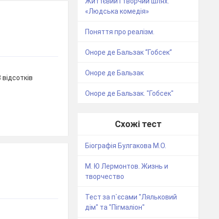
Життєвий і творчий шлях.
«Людська комедія»
Поняття про реалізм.
Оноре де Бальзак “Гобсек”
Оноре де Бальзак
 відсотків
Оноре де Бальзак. "Гобсек"
Схожі тест
Біографія Булгакова М.О.
М. Ю Лермонтов. Жизнь и
творчество
Тест за п`єсами "Ляльковий
дім" та "Пігмаліон"