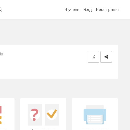
Я учень
Вхід
Реєстрація
ів