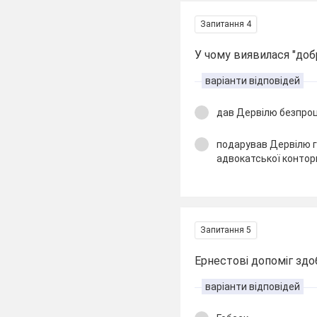
Запитання 4
У чому виявилася "доб
варіанти відповідей
дав Дервілю безпро
подарував Дервілю г
адвокатської контор
Запитання 5
Ернестові допоміг здо
варіанти відповідей