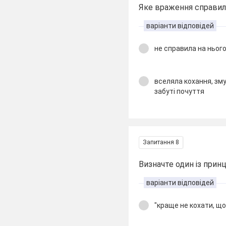
Яке враження справила
варіанти відповідей
не справила на ньог
вселяла кохання, зм
забуті почуття
Запитання 8
Визначте один із принц
варіанти відповідей
"краще не кохати, що