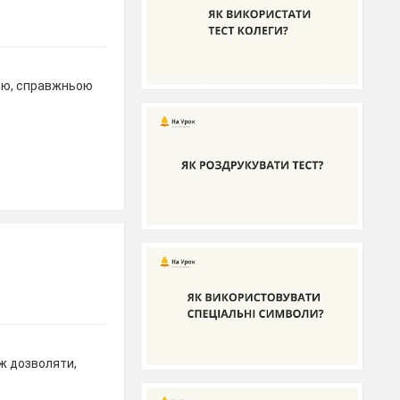
стю, справжньою
ж дозволяти,