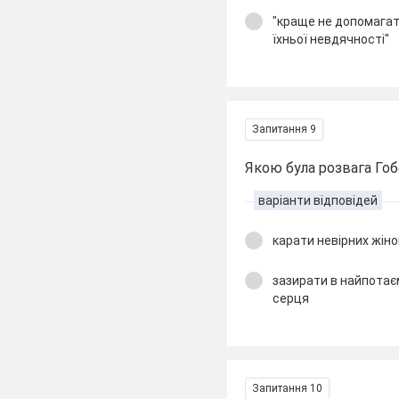
"краще не допомагат
їхньої невдячності"
Запитання 9
Якою була розвага Го
варіанти відповідей
карати невірних жіно
зазирати в найпотає
серця
Запитання 10