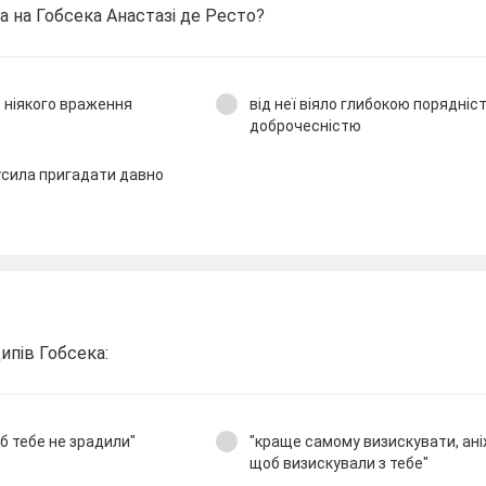
 на Гобсека Анастазі де Ресто?
о ніякого враження
від неї віяло глибокою порядні
доброчесністю
усила пригадати давно
ипів Гобсека:
б тебе не зрадили"
"краще самому визискувати, ані
щоб визискували з тебе"