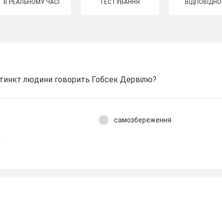
В РЕАЛЬНОМУ ЧАСІ
ТЕСТУВАННЯ
ВІДПОВІДНО
стинкт людини говорить Гобсек Дервілю?
самозбереження
і