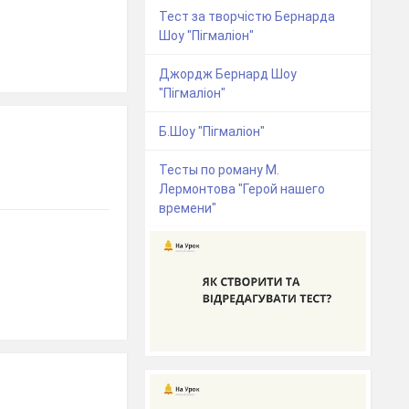
Тест за творчістю Бернарда
Шоу "Пігмаліон"
Джордж Бернард Шоу
"Пігмаліон"
Б.Шоу "Пігмаліон"
Тесты по роману М.
Лермонтова "Герой нашего
времени"