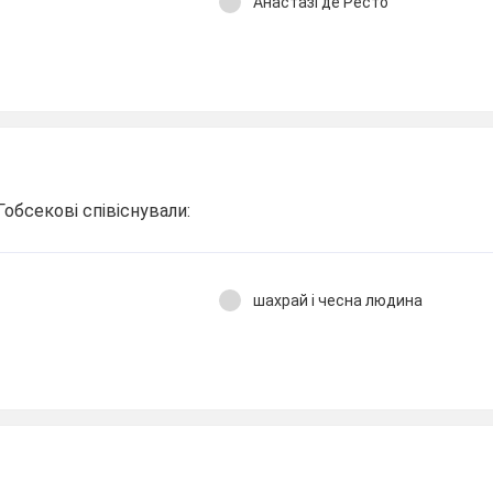
Анастазі де Ресто
Гобсекові співіснували:
шахрай і чесна людина