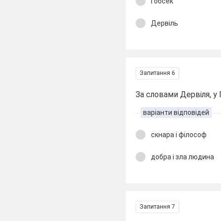
Гобсек
Дервіль
Запитання 6
За словами Дервіля, у 
варіанти відповідей
скнара і філософ
добра і зла людина
Запитання 7