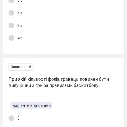
5 с
3с
8с
4с
Запитання 6
При якій кількості фолів гравець повинен бути
вилучений з гри за правилами баскетболу:
варіанти відповідей
5