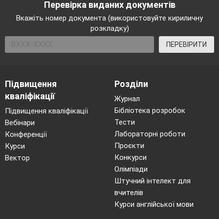
Перевірка виданих документів
Вкажіть номер документа (використовуйте кириличну
розкладку)
ПЕРЕВІРИТИ
Підвищення
Розділи
кваліфікації
Журнал
Бібліотека розробок
Підвищення кваліфікації
Тести
Вебінари
Лабораторні роботи
Конференції
Проєкти
Курси
Конкурси
Вектор
Олімпіади
Штучний інтелект для
вчителів
Курси англійської мови