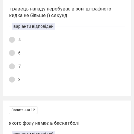
гравець нападу перебуває в зоні штрафного
кидка не більше () секунд
варіанти відповідей
4
6
7
3
Запитання 12
якого фолу немає в баскетболі
варіанти відповідей