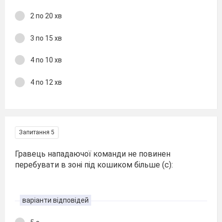
2 по 20 хв
3 по 15 хв
4 по 10 хв
4 по 12 хв
Запитання 5
Гравець нападаючої команди не повинен
перебувати в зоні під кошиком більше (с):
варіанти відповідей