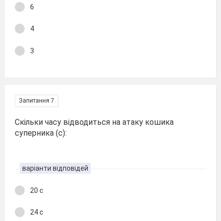
6
4
3
Запитання 7
Скільки часу відводиться на атаку кошика
суперника (с):
варіанти відповідей
20 с
24 с