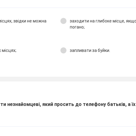
місцях, звідки не можна
заходити на глибоке місце, якщ
погано;
 місцях;
запливати за буйки.
сти незнайомцеві, який просить до телефону батьків, а ї