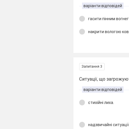
варіанти відповідей
гасити пінним вогне
накрити вологою ко
Запитання 3
Ситуації, що загрожу
варіанти відповідей
стихійні лиха.
надзвичайні ситуації