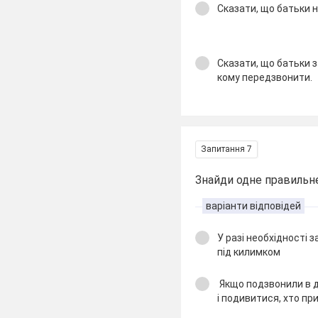
Сказати, що батьки н
Сказати, що батьки за
кому передзвонити.
Запитання 7
Знайди одне правиль
варіанти відповідей
У разі необхідності 
під килимком
Якщо подзвонили в дв
і подивитися, хто п