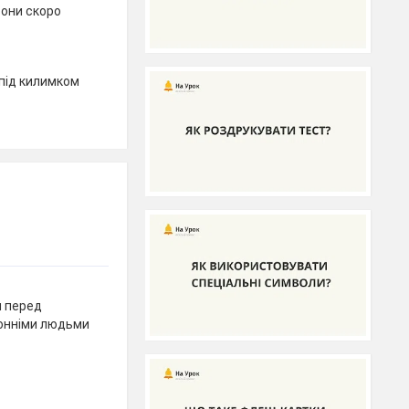
вони скоро
 під килимком
и перед
ронніми людьми