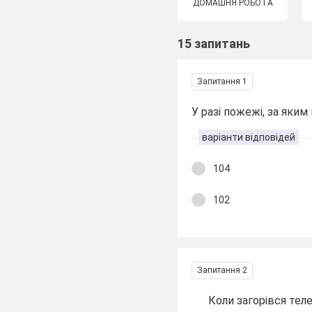
ДОМАШНЯ РОБОТА
15 запитань
Запитання 1
У разі пожежі, за яки
варіанти відповідей
104
102
Запитання 2
Коли загорівся телев