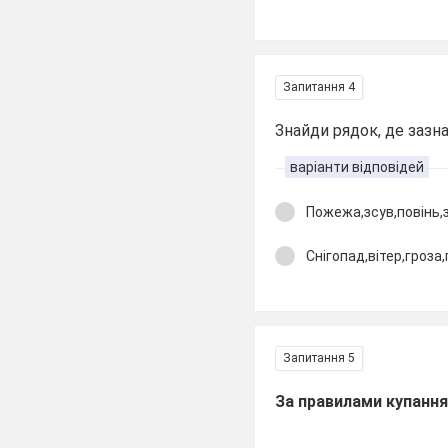
Запитання 4
Знайди рядок, де зазна
варіанти відповідей
Пожежа,зсув,повінь
Снігопад,вітер,гроза
Запитання 5
За правилами купанн