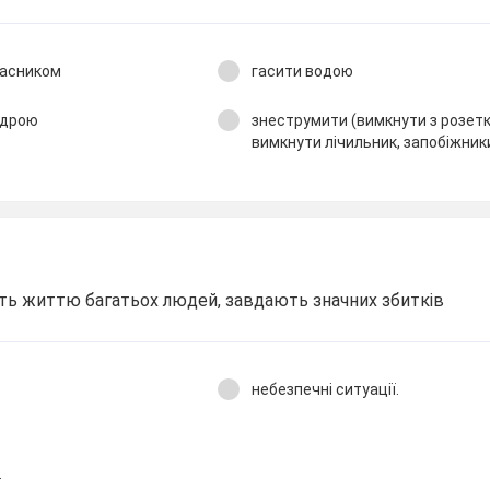
гасником
гасити водою
вдрою
знеструмити (вимкнути з розетк
вимкнути лічильник, запобіжник
ють життю багатьох людей, завдають значних збитків
небезпечні ситуації.
.