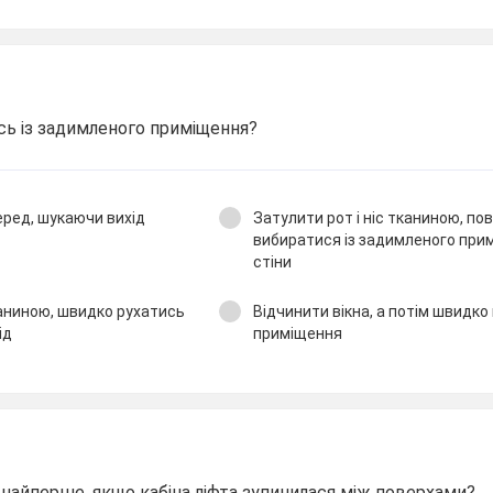
сь із задимленого приміщення?
ред, шукаючи вихід
Затулити рот і ніс тканиною, по
вибиратися із задимленого при
стіни
каниною, швидко рухатись
Відчинити вікна, а потім швидко 
ід
приміщення
найперше, якщо кабіна ліфта зупинилася між поверхами?