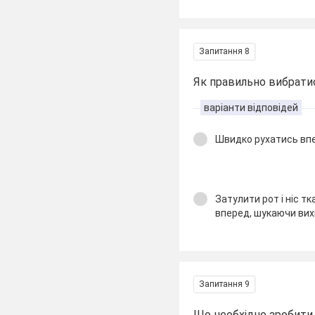
Запитання 8
Як правильно вибрати
варіанти відповідей
Швидко рухатись впе
Затулити рот і ніс т
вперед, шукаючи вих
Запитання 9
Що необхідно зробити 