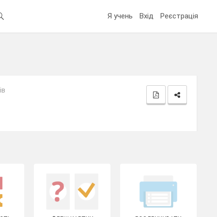
Я учень
Вхід
Реєстрація
ів