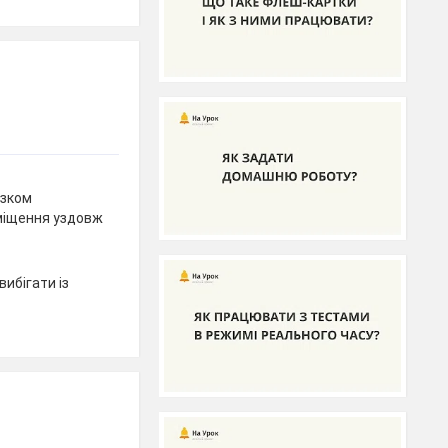
взком
міщення уздовж
вибігати із