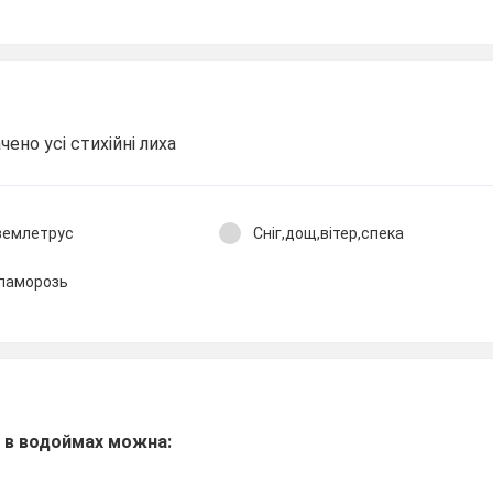
чено усі стихійні лиха
,землетрус
Сніг,дощ,вітер,спека
,паморозь
я в водоймах можна: