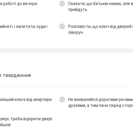
а роботі до вечора.
Сказати, що батьків немає, але 
прийдуть.
йняті, і запитати, куди і
Розповісти, що ключ від дверей
ліворуч.
не твердження
залишай ключі від квартири
Не вихваляйся дорогими речам
друзями, а тим паче перед сто
ері, треба відкрити двері
рийшов