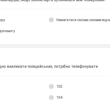
еру
Намагатися своїми силами відч
 допомогу
ідно викликати поліцейських, потрібно телефонувати
102
104