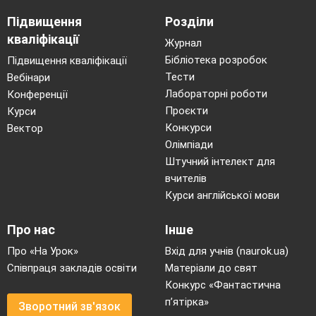
Підвищення
Розділи
кваліфікації
Журнал
Бібліотека розробок
Підвищення кваліфікації
Тести
Вебінари
Лабораторні роботи
Конференції
Проєкти
Курси
Конкурси
Вектор
Олімпіади
Штучний інтелект для
вчителів
Курси англійської мови
Про нас
Інше
Про «На Урок»
Вхід для учнів (naurok.ua)
Співпраця закладів освіти
Матеріали до свят
Конкурс «Фантастична
п’ятірка»
Зворотний зв'язок