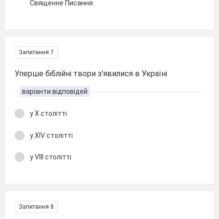
Священне Писання
Запитання 7
Уперше біблійні твори з'явилися в Україні
варіанти відповідей
у X столітті
у XIV столітті
у VIII столітті
Запитання 8