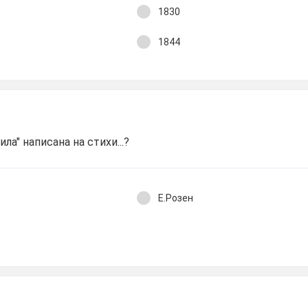
1830
1844
а" написана на стихи...?
Е.Розен