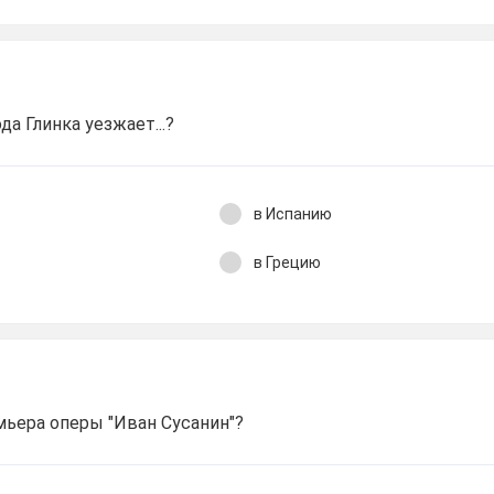
да Глинка уезжает...?
в Испанию
в Грецию
мьера оперы "Иван Сусанин"?