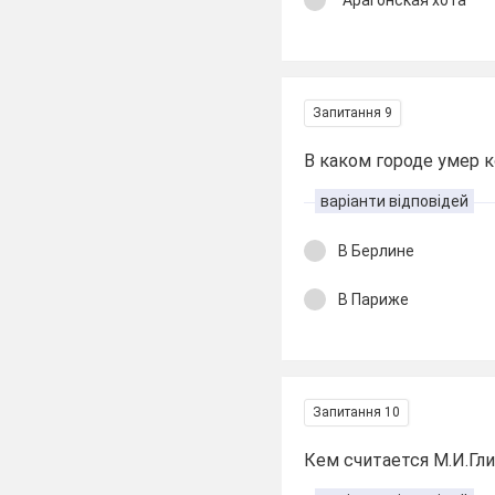
"Арагонская хота"
Запитання 9
В каком городе умер 
варіанти відповідей
В Берлине
В Париже
Запитання 10
Кем считается М.И.Гл