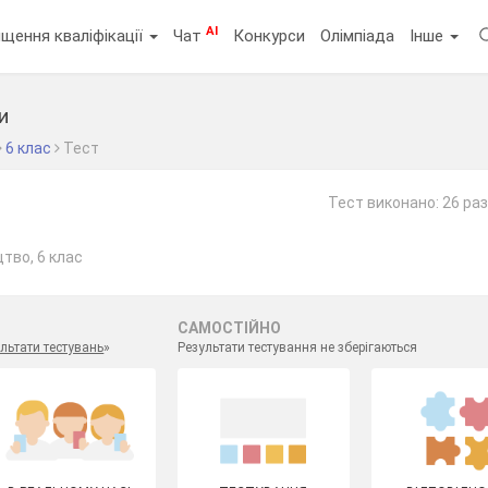
AI
щення кваліфікації
Чат
Конкурси
Олімпіада
Інше
и
6 клас
Тест
Тест виконано: 26 раз
тво, 6 клас
САМОСТІЙНО
льтати тестувань
»
Результати тестування не зберігаються