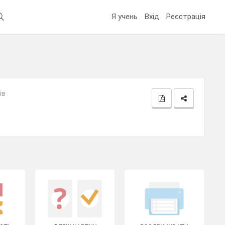
Я учень
Вхід
Реєстрація
ів