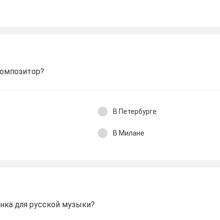
композитор?
В Петербурге
В Милане
инка для русской музыки?