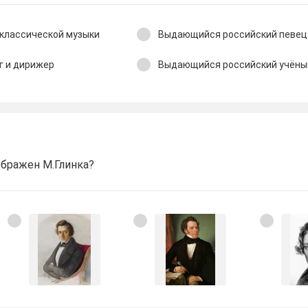
 классической музыки
Выдающийся российский певец
г и дирижер
Выдающийся российский учёны
ображен М.Глинка?