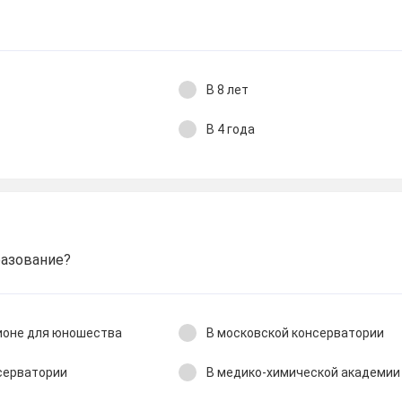
В 8 лет
В 4 года
разование?
ионе для юношества
В московской консерватории
нсерватории
В медико-химической академии