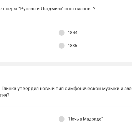
 оперы "Руслан и Людмила" состоялось...?
1844
1836
 Глинка утвердил новый тип симфонической музыки и за
тия?
"Ночь в Мадриде"