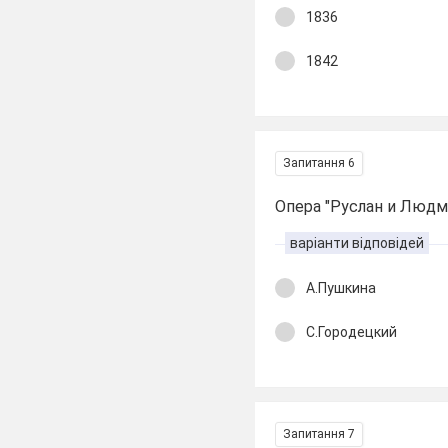
1836
1842
Запитання 6
Опера "Руслан и Людмил
варіанти відповідей
А.Пушкина
С.Городецкий
Запитання 7