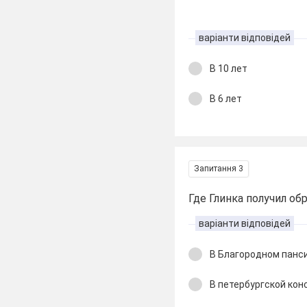
варіанти відповідей
В 10 лет
В 6 лет
Запитання 3
Где Глинка получил об
варіанти відповідей
В Благородном панс
В петербургской ко