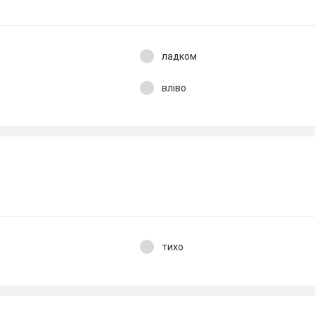
ладком
вліво
тихо