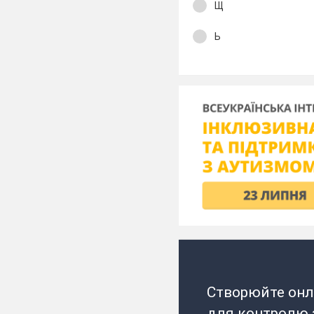
Щ
Ь
Створюйте онл
для контролю з