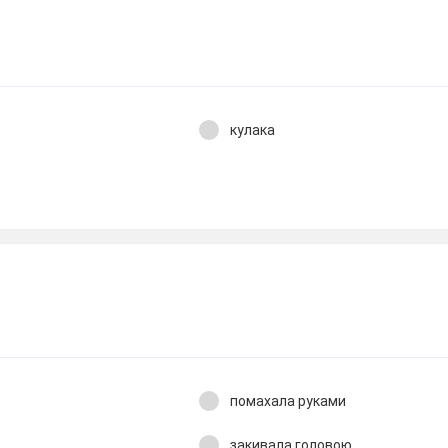
кулака
помахала руками
закивала головою