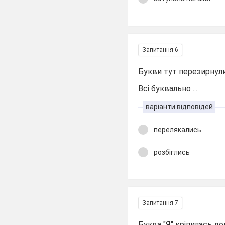
Запитання 6
Букви тут перезирнул
Всі буквально ...
варіанти відповідей
перелякались
розбіглись
Запитання 7
Буква "Я" кріпилась до