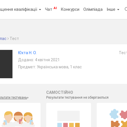
AI
щення кваліфікації
Чат
Конкурси
Олімпіада
Інше
клас
Тест
Юхта Н. О.
Тест
Додано: 4 квітня 2021
Предмет: Українська мова, 1 клас
САМОСТІЙНО
льтати тестувань
»
Результати тестування не зберігаються