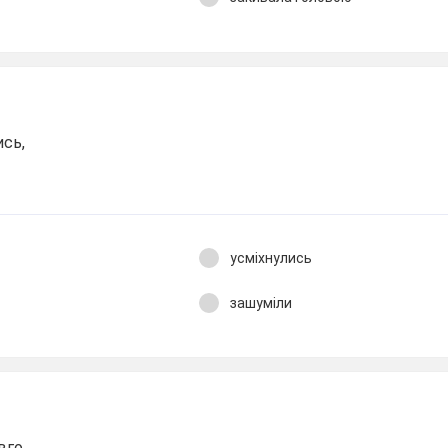
ись,
усміхнулись
зашуміли
вго,