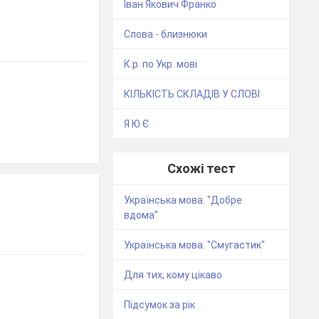
Іван Якович Франко
Слова - близнюки
К.р. по Укр. мові
КІЛЬКІСТЬ СКЛАДІВ У СЛОВІ
Я Ю Є
Схожі тест
Українська мова. "Добре
вдома"
Українська мова. "Смугастик"
Для тих, кому цікаво
Підсумок за рік