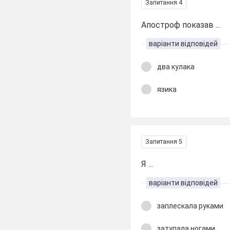
Запитання 4
Апостроф показав ...
варіанти відповідей
два кулака
язика
Запитання 5
Я ...
варіанти відповідей
заплескала руками
затупала ногами