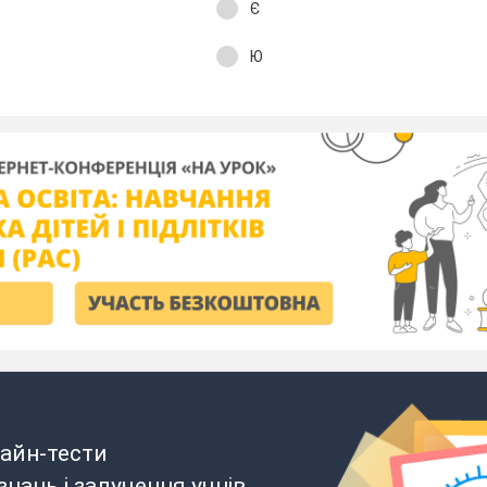
Є
Ю
айн-тести
нань і залучення учнів