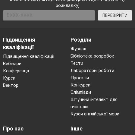
розкладку)
ПЕРЕВІРИТИ
Підвищення
Розділи
кваліфікації
Журнал
Бібліотека розробок
Підвищення кваліфікації
Тести
Вебінари
Лабораторні роботи
Конференції
Проєкти
Курси
Конкурси
Вектор
Олімпіади
Штучний інтелект для
вчителів
Курси англійської мови
Про нас
Інше