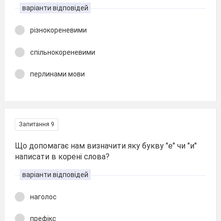
варіанти відповідей
різнокореневими
спільнокореневими
перлинами мови
Запитання 9
Що допомагає нам визначити яку букву "е" чи "и"
написати в корені слова?
варіанти відповідей
наголос
префікс