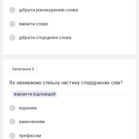
дібрати різнокореневі слова
змінити слово
дібрати споріднені слова
Запитання 5
Як називаємо спільну частину споріднених слів?
варіанти відповідей
коренем
закінченням
префіксом