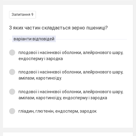
Запитання 9
З яких частин складається зерно пшениці?
варіанти відповідей
плодової і насіннєвої оболонки, алейронового шару,
ендосперму і зародка
плодової і насіннєвої оболонки, алейронового шару,
амілази, каротиноїду.
плодової і насіннєвої оболонки, алейронового шару,
амілази, каротиноїду, ендосперму і зародка
гліадин, глютенін, ендосперм, зародок