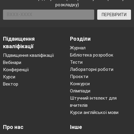
розкладку)
ПЕРЕВІРИТИ
Підвищення
Розділи
кваліфікації
Журнал
Бібліотека розробок
Підвищення кваліфікації
Тести
Вебінари
Лабораторні роботи
Конференції
Проєкти
Курси
Конкурси
Вектор
Олімпіади
Штучний інтелект для
вчителів
Курси англійської мови
Про нас
Інше