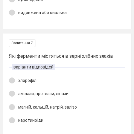
видовжена або овальна
Запитання 7
Які ферменти містяться в зерні хлібних злаків
варіанти відповідей
хлорофіл
амілази, протеази, ліпази
магній, кальцій, натрій, залізо
каротиноїди