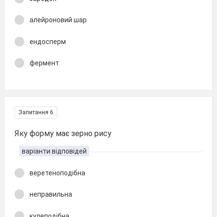
алейроновий шар
ендосперм
фермент
Запитання 6
Яку форму має зерно рису
варіанти відповідей
веретеноподібна
неправильна
кулеподібна