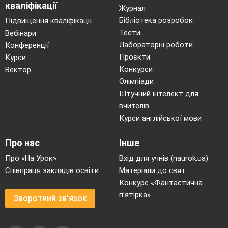
кваліфікації
Журнал
Бібліотека розробок
Підвищення кваліфікації
Тести
Вебінари
Лабораторні роботи
Конференції
Проєкти
Курси
Конкурси
Вектор
Олімпіади
Штучний інтелект для
вчителів
Курси англійської мови
Про нас
Інше
Про «На Урок»
Вхід для учнів (naurok.ua)
Співпраця закладів освіти
Матеріали до свят
Конкурс «Фантастична
п’ятірка»
Зворотний зв'язок