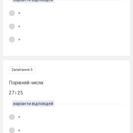
>
<
=
Запитання 5
Порівняй числа:
27 і 25
варіанти відповідей
>
<