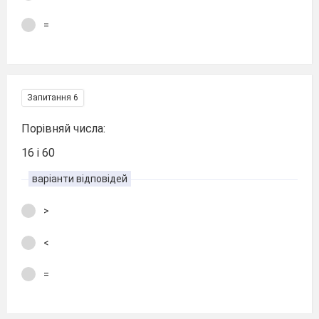
=
Запитання 6
Порівняй числа:
16 і 60
варіанти відповідей
>
<
=