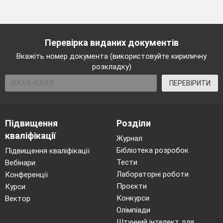
Перевірка виданих документів
Вкажіть номер документа (використовуйте кириличну
розкладку)
ПЕРЕВІРИТИ
Підвищення
Розділи
кваліфікації
Журнал
Бібліотека розробок
Підвищення кваліфікації
Тести
Вебінари
Лабораторні роботи
Конференції
Проєкти
Курси
Конкурси
Вектор
Олімпіади
Штучний інтелект для