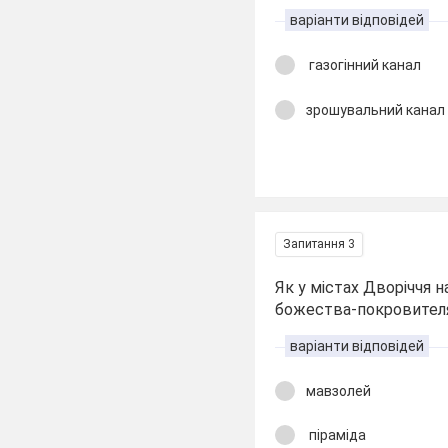
варіанти відповідей
газогінний канал
зрошувальний канал
Запитання 3
Як у містах Дворіччя н
божества-покровител
варіанти відповідей
мавзолей
піраміда