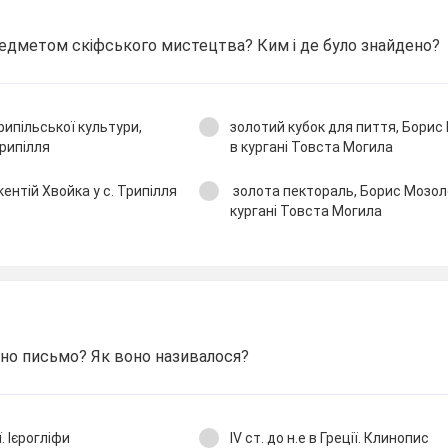
едметом скіфського мистецтва? Ким і де було знайдено?
рипільської культури,
золотий кубок для пиття, Бори
Трипілля
в кургані Товста Могила
кентій Хвойка у с. Трипілля
золота пектораль, Борис Мозол
кургані Товста Могила
ено письмо? Як воно називалося?
ї. Ієрогліфи
ІV ст. до н.е в Греції. Клинопис