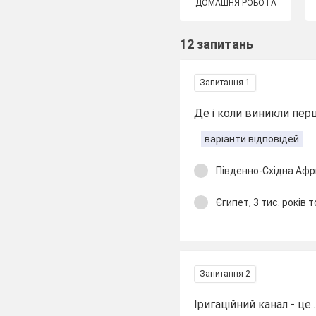
ДОМАШНЯ РОБОТА
12 запитань
Запитання 1
Де і коли виникли перш
варіанти відповідей
Південно-Східна Афри
Єгипет, 3 тис. років 
Запитання 2
Іригаційний канал - це..