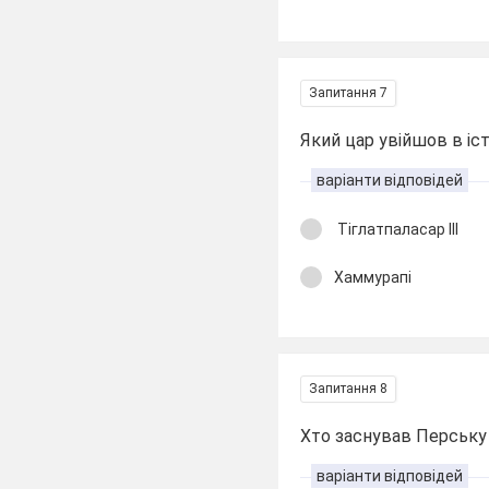
Запитання 7
Який цар увійшов в іст
варіанти відповідей
Тіглатпаласар ІІІ
Хаммурапі
Запитання 8
Хто заснував Перську
варіанти відповідей