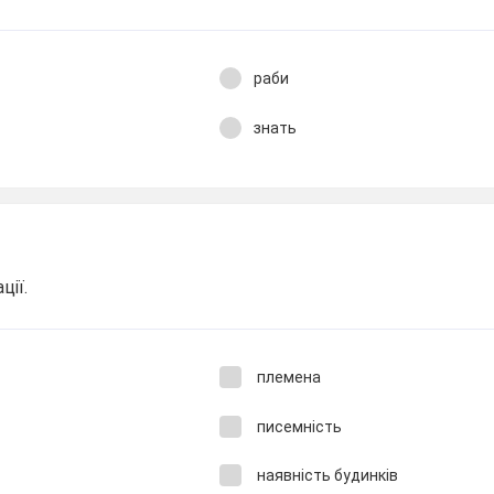
раби
знать
ції.
племена
писемність
наявність будинків