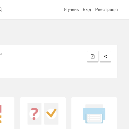
Я учень
Вхід
Реєстрація
аз