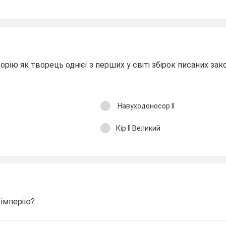
орію як творець однієї з перших у світі збірок писаних за
Навуходоносор ІІ
Кір ІІ Великий
 імперію?