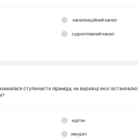
каналізаційний канал
судноплавний канал
азивалася ступінчаста піраміда, на верхівці якої встановл
я?
курган
зикурат