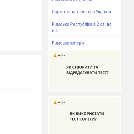
Сармати на території України
Римська Республіка в 2 ст. до
н.е.
Римська імперія