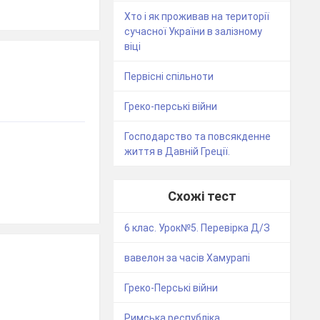
Хто і як проживав на території
сучасної України в залізному
віці
Первісні спільноти
Греко-перські війни
Господарство та повсякденне
життя в Давній Греції.
Схожі тест
6 клас. Урок№5. Перевірка Д/З
вавелон за часів Хамурапі
Греко-Перські війни
Римська республіка