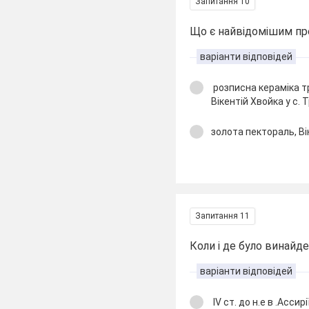
Запитання 10
Що є найвідомішим пр
варіанти відповідей
розписна кераміка т
Вікентій Хвойка у с. 
золота пектораль, Ві
Запитання 11
Коли і де було винайд
варіанти відповідей
ІV ст. до н.е в .Ассирі