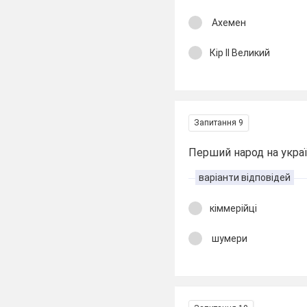
Ахемен
Кір ІІ Великий
Запитання 9
Перший народ на украї
варіанти відповідей
кіммерійці
шумери