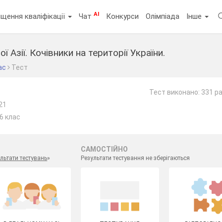
AI
щення кваліфікації
Чат
Конкурси
Олімпіада
Інше
ї Азії. Кочівники на території України.
ас
Тест
Тест виконано: 331 р
21
 6 клас
САМОСТІЙНО
льтати тестувань
»
Результати тестування не зберігаються