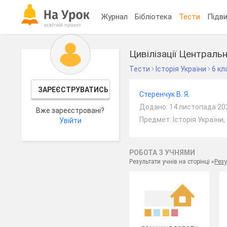
Журнал
Бібліотека
Тести
Підви
Цивілізації Центрально
Тести
Історія України
6 кл
ЗАРЕЄСТРУВАТИСЬ
Стеренчук В. Я.
Додано: 14 листопада 20
Вже зареєстровані?
Предмет: Історія України,
Увійти
РОБОТА З УЧНЯМИ
Результати учнів на сторінці «
Резу