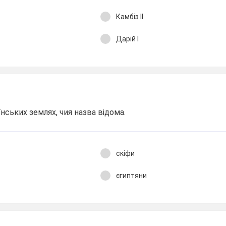
Камбіз ІІ
Дарій І
нських землях, чия назва відома.
скіфи
єгиптяни