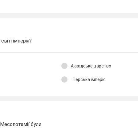
світі імперія?
Аккадське царство
Перська імперія
 Месопотамії були