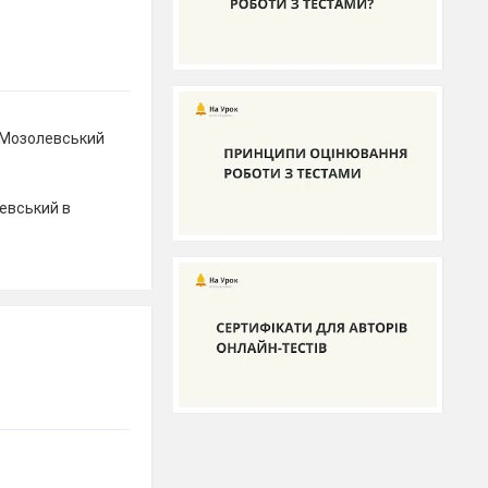
с Мозолевський
евський в