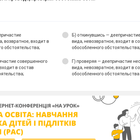
епричастие
Б) откинувшись — деепричасти
, возвратное, входит в
вида, невозвратное, входит в с
го обстоятельства;
обособленного обстоятельства
ричастие совершенного
Г) проверяя — деепричастие н
 входит в состав
вида, невозвратное, входит в с
оятельства;
обособленного обстоятельства