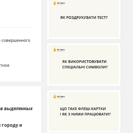
е совершенного
тное.
ков выделенных
и городу и