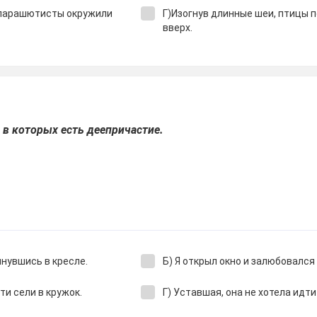
 парашютисты окружили
Г)Изогнув длинные шеи, птицы
вверх.
 в которых есть деепричастие.
инувшись в кресле.
Б) Я открыл окно и залюбовался
ти сели в кружок.
Г) Уставшая, она не хотела идт