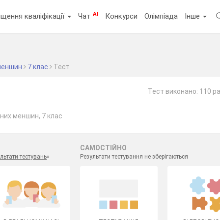
AI
щення кваліфікації
Чат
Конкурси
Олімпіада
Інше
меншин
7 клас
Тест
Тест виконано: 110 ра
них меншин, 7 клас
САМОСТІЙНО
льтати тестувань
»
Результати тестування не зберігаються