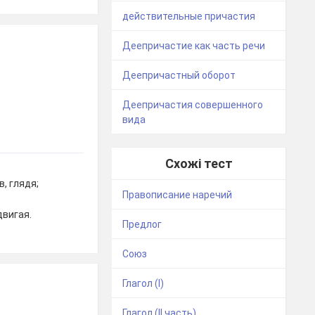
действительные причастия
Деепричастие как часть речи
Деепричастный оборот
Деепричастия совершенного
вида
Схожі тест
, глядя;
Правописание наречий
двигая.
Предлог
Союз
Глагол (І)
Глагол (ІІ часть)