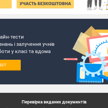
айн-тести
нань і залучення учнів
боти у класі та вдома
ЕСТ
Перевірка виданих документів