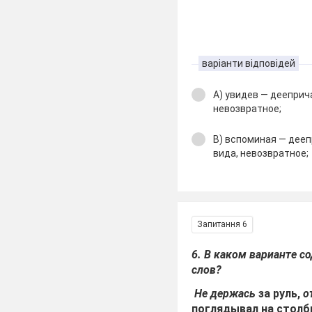
варіанти відповідей
А) увидев — дееприч
невозвратное;
В) вспоминая — дее
вида, невозвратное;
Запитання 6
6. В каком варианте 
слов?
Не держась
за руль,
о
поглядывал на столб