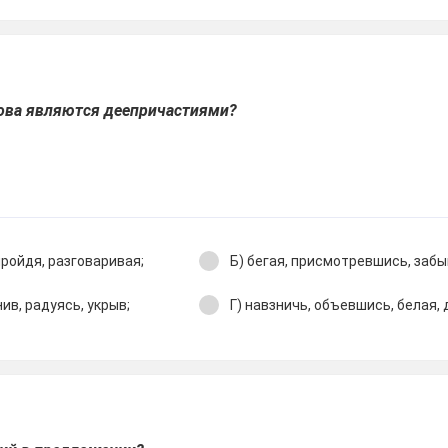
лова являются деепричастиями?
пройдя, разговаривая;
Б) бегая, присмотревшись, забыв
ив, радуясь, укрыв;
Г) навзничь, объевшись, белая, 