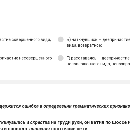
астие совершенного вида,
Б) наткнувшись — деепричасти
вида, возвратное;
причастие несовершенного
Г) расставаясь — деепричастие
несовершенного вида, невозвра
содержится ошибка в определении грамматических призна
ткинувшись
и
скрестив
на груди руки, он катил по шоссе 
ы и провода,
проверяя
состояние сети.