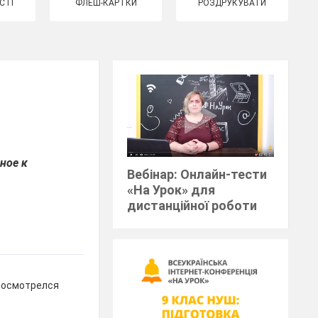
СТІ
ФЛЕШ-КАРТКИ
РОЗДРУКУВАТИ
ное к
Вебінар: Онлайн-тести
«На Урок» для
дистанційної роботи
о осмотрелся