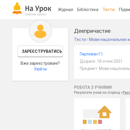
Журнал
Бібліотека
Тести
Підви
Деепричастие
Тести
Мови національних 
ЗАРЕЄСТРУВАТИСЬ
Гирлован Г. І.
Додано: 18 січня 2021
Вже зареєстровані?
Предмет: Мови національ
Увійти
РОБОТА З УЧНЯМИ
Результати учнів на сторінці «
Резу