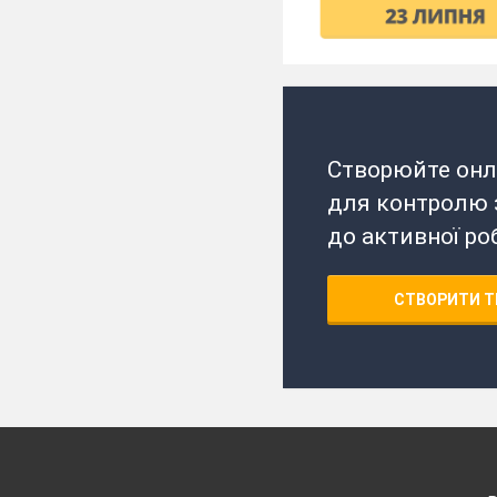
Створюйте онл
для контролю з
до активної ро
СТВОРИТИ Т