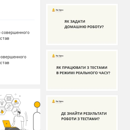
е совершенного
остав
;
есовершенного
остав