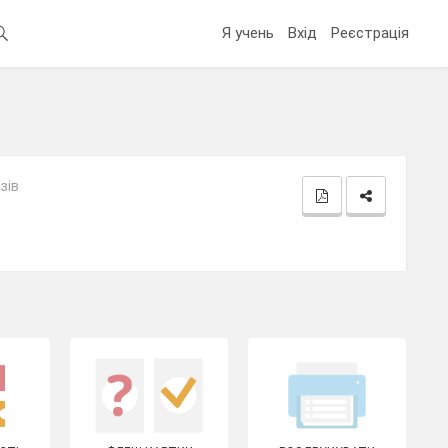
Я учень
Вхід
Реєстрація
зів