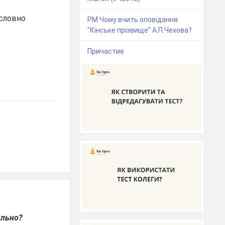
 словно
РМ Чому вчить оповідання
"Кінське прізвище" А.П.Чехова?
Причастие
ильно?