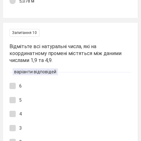
5,078 м
Запитання 10
Відмітьте всі натуральні числа, які на
координатному промені містяться між даними
числами 1,9 та 4,9.
варіанти відповідей
6
5
4
3