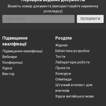
Вкажіть номер документа (використовуйте кириличну
розкладку)
ПЕРЕВІРИТИ
Підвищення
Розділи
кваліфікації
Журнал
Бібліотека розробок
Підвищення кваліфікації
Тести
Вебінари
Лабораторні роботи
Конференції
Проєкти
Курси
Конкурси
Вектор
Олімпіади
Штучний інтелект для
вчителів
Курси англійської мови