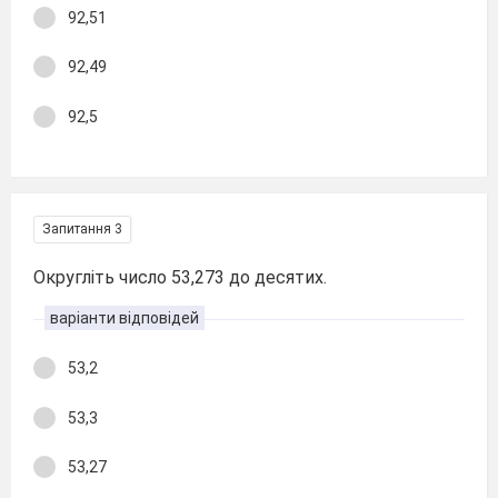
92,51
92,49
92,5
Запитання 3
Округліть число 53,273 до десятих.
варіанти відповідей
53,2
53,3
53,27