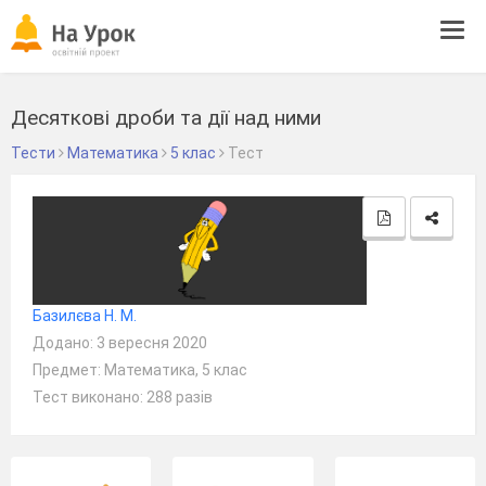
Tog
navi
Десяткові дроби та дії над ними
Тести
Математика
5 клас
Тест
Базилєва Н. М.
Додано: 3 вересня 2020
Предмет: Математика, 5 клас
Тест виконано: 288 разів