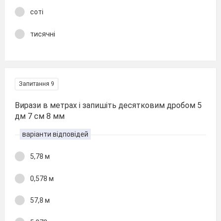
соті
тисячні
Запитання 9
Вирази в метрах і запишіть десятковим дробом 5
дм 7 см 8 мм
варіанти відповідей
5,78 м
0,578 м
57,8 м