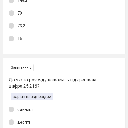
148,2
70
73,2
15
Запитання 8
До якого розряду належить підкреслена
цифра 25,2
1
6?
варіанти відповідей
одиниці
десяті