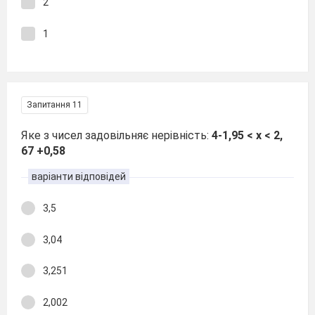
2
1
Запитання 11
Яке з чисел задовільняє нерівність:
4-1,95 < х < 2,
67 +0,58
варіанти відповідей
3,5
3,04
3,251
2,002