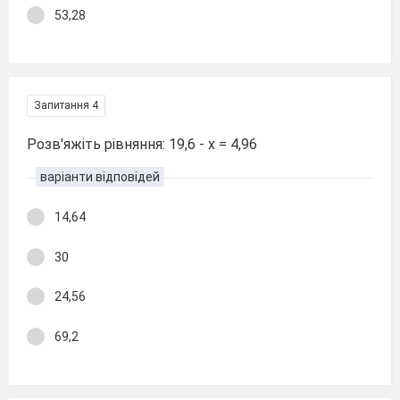
53,28
Запитання 4
Розв'яжіть рівняння: 19,6 - х = 4,96
варіанти відповідей
14,64
30
24,56
69,2