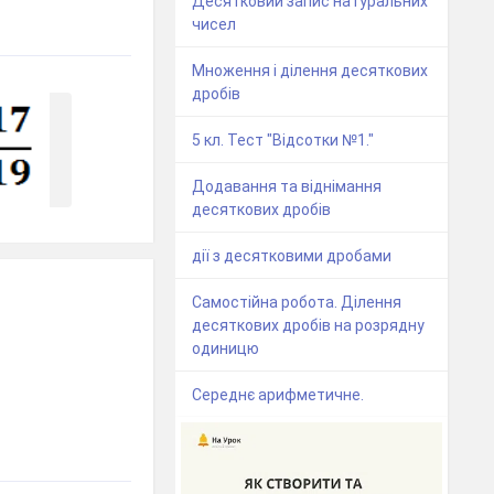
Десятковий запис натуральних
чисел
Множення і ділення десяткових
дробів
5 кл. Тест "Відсотки №1."
Додавання та віднімання
десяткових дробів
дії з десятковими дробами
Самостійна робота. Ділення
десяткових дробів на розрядну
одиницю
Середнє арифметичне.