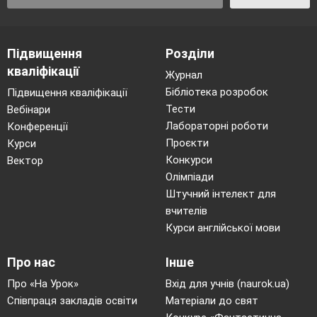
Підвищення
Розділи
кваліфікації
Журнал
Бібліотека розробок
Підвищення кваліфікації
Тести
Вебінари
Лабораторні роботи
Конференції
Проєкти
Курси
Конкурси
Вектор
Олімпіади
Штучний інтелект для
вчителів
Курси англійської мови
Про нас
Інше
Про «На Урок»
Вхід для учнів (naurok.ua)
Співпраця закладів освіти
Матеріали до свят