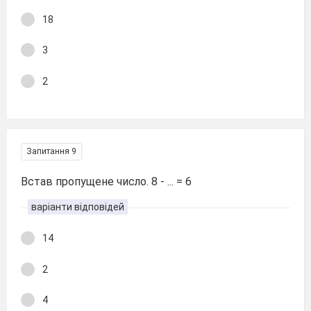
18
3
2
Запитання 9
Встав пропущене число. 8 - ... = 6
варіанти відповідей
14
2
4