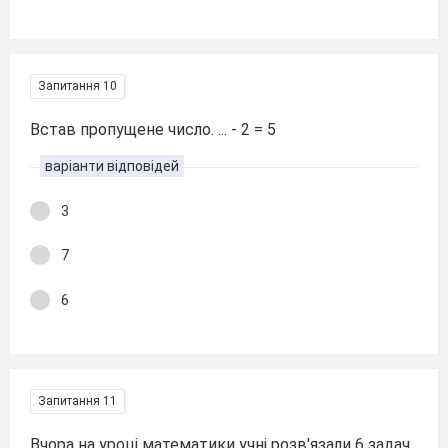
Запитання 10
Встав пропущене число. ... - 2 = 5
варіанти відповідей
3
7
6
Запитання 11
Вчора на уроці математики учні розв'язали 6 задач,