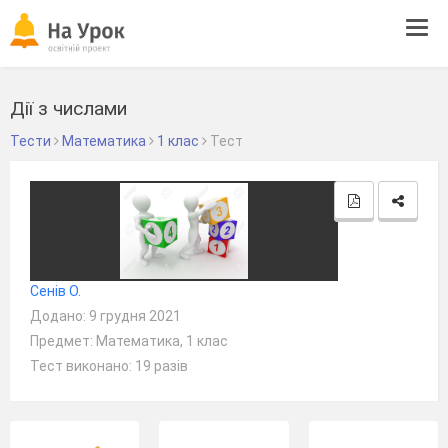
Tog
navi
Дії з числами
Тести
Математика
1 клас
Тест
Сенів О.
Додано: 9 грудня 2021
Предмет: Математика, 1 клас
Тест виконано: 19 разів