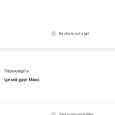
No she is not a girl.
Перекладіть.
Це мій друг Макс.
This is my uncle Max.