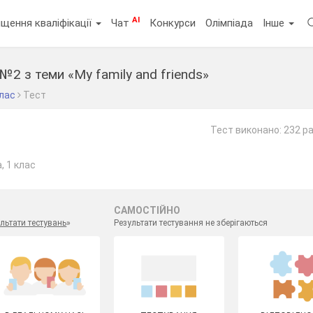
AI
щення кваліфікації
Чат
Конкурси
Олімпіада
Інше
№2 з теми «My family and friends»
клас
Тест
Тест виконано: 232 р
, 1 клас
САМОСТІЙНО
льтати тестувань
»
Результати тестування не зберігаються