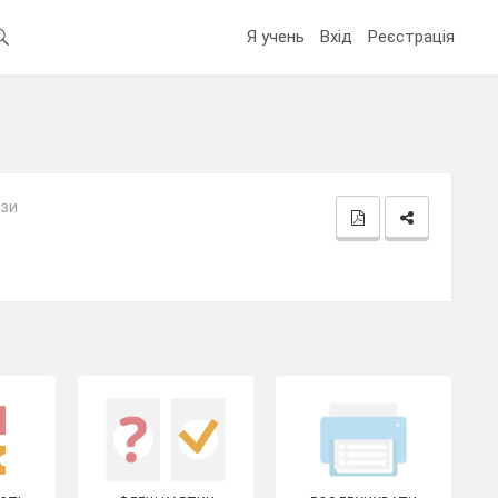
Я учень
Вхід
Реєстрація
ази