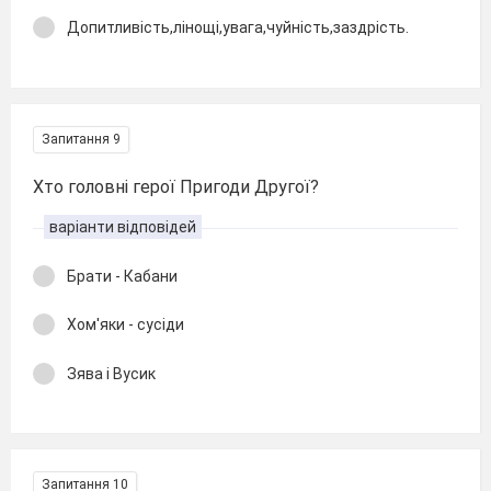
Допитливість,лінощі,увага,чуйність,заздрість.
Запитання 9
Хто головні герої Пригоди Другої?
варіанти відповідей
Брати - Кабани
Хом'яки - сусіди
Зява і Вусик
Запитання 10