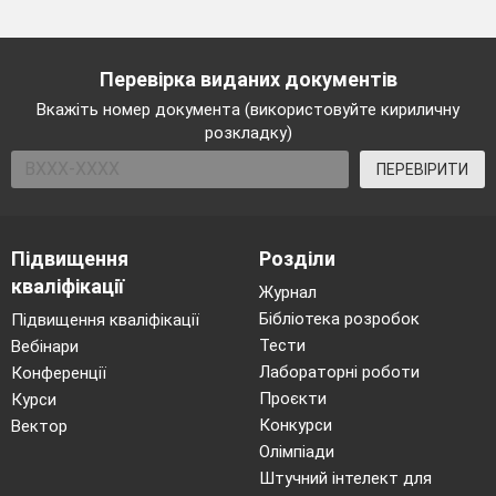
Перевірка виданих документів
Вкажіть номер документа (використовуйте кириличну
розкладку)
ПЕРЕВІРИТИ
Підвищення
Розділи
кваліфікації
Журнал
Бібліотека розробок
Підвищення кваліфікації
Тести
Вебінари
Лабораторні роботи
Конференції
Проєкти
Курси
Конкурси
Вектор
Олімпіади
Штучний інтелект для