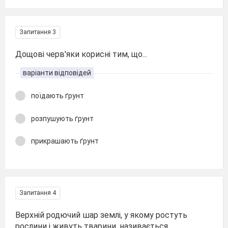
Запитання 3
Дощові черв'яки корисні тим, що...
варіанти відповідей
поїдають ґрунт
розпушують ґрунт
прикрашають ґрунт
Запитання 4
Верхній родючий шар землі, у якому ростуть
рослини і живуть тварини, називається...