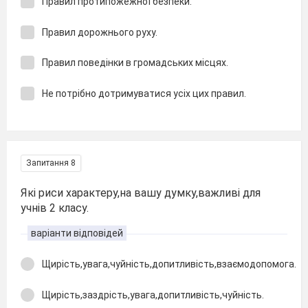
Правил протипожежної безпеки.
Правил дорожнього руху.
Правил поведінки в громадських місцях.
Не потрібно дотримуватися усіх цих правил.
Запитання 8
Які риси характеру,на вашу думку,важливі для
учнів 2 класу.
варіанти відповідей
Щирість,увага,чуйність,допитливість,взаємодопомога.
Щирість,заздрість,увага,допитливість,чуйність.