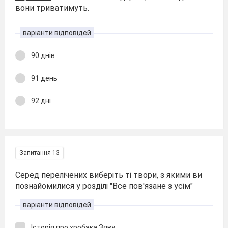
вони триватимуть.
варіанти відповідей
90 днів
91 день
92 дні
Запитання 13
Серед перелічених виберіть ті твори, з якими ви
познайомилися у розділі "Все пов'язане з усім"
варіанти відповідей
Історія про хробака Зяву