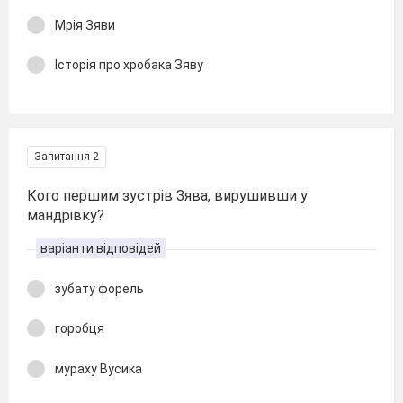
Мрія Зяви
Історія про хробака Зяву
Запитання 2
Кого першим зустрів Зява, вирушивши у
мандрівку?
варіанти відповідей
зубату форель
горобця
мураху Вусика