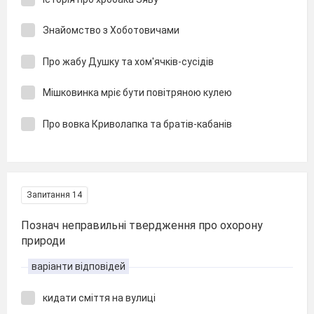
Знайомство з Хоботовичами
Про жабу Душку та хом'ячків-сусідів
Мішковинка мріє бути повітряною кулею
Про вовка Криволапка та братів-кабанів
Запитання 14
Познач неправильні твердження про охорону
природи
варіанти відповідей
кидати сміття на вулиці