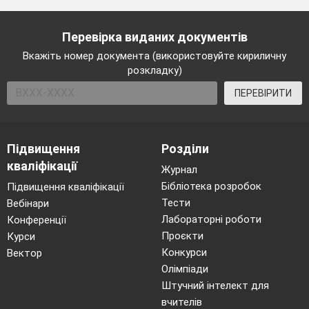
Перевірка виданих документів
Вкажіть номер документа (використовуйте кириличну
розкладку)
ПЕРЕВІРИТИ
Підвищення
Розділи
кваліфікації
Журнал
Бібліотека розробок
Підвищення кваліфікації
Тести
Вебінари
Лабораторні роботи
Конференції
Проєкти
Курси
Конкурси
Вектор
Олімпіади
Штучний інтелект для
вчителів