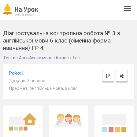
Tog
navi
Діагностувальна контрольна робота № 3 з
англійської мови 6 клас (сімейна форма
навчання) ГР 4
Тести
Англійська мова
6 клас
Тест
Ройко І.
Додано: 3 червня
Предмет: Англійська мова, 6 клас