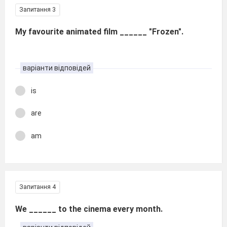
Запитання 3
My favourite animated film ______ "Frozen".
варіанти відповідей
is
are
am
Запитання 4
We ______ to the cinema every month.