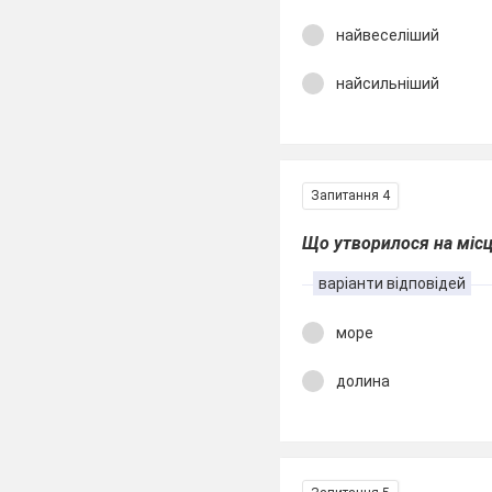
найвеселіший
найсильніший
Запитання 4
Що утворилося на місці
варіанти відповідей
море
долина