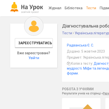
Журнал
Бібліотека
Тести
Підви
Діагностувальна робо
Тести
Українська літерату
ЗАРЕЄСТРУВАТИСЬ
Радванська Є. С.
Додано: 5 жовтня 2023
Вже зареєстровані?
Предмет: Українська літе
Увійти
Копія з тесту:
Діагност
мудрості. Міфи та легенд
форми.
РОБОТА З УЧНЯМИ
Результати учнів на сторінці «
Резу