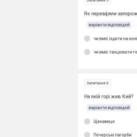
Запитання 5
Як перевіряли запорож
варіанти відповідей
чи вміє їздити на кон
чи вміє танцювати г
Запитання 6
На якій горі жив Кий?
варіанти відповідей
Щекавиця
Печерські пагорби