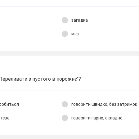
загадка
міф
Переливати з пустого в порожнє"?
 робиться
говорити швидко, без затримок
ттєве
говорити гарно, складно