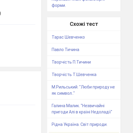
форми.
)
Схожі тест
Тарас Шевченко
Павло Тичина
Творчість П.Тичини
Творчість Т.Шевченка
М.Рильський. "Люби природу не
як символ.."
Галина Малик. "Незвичайні
пригоди Алі в країні Недоладії"
Рідна Україна. Світ природи.