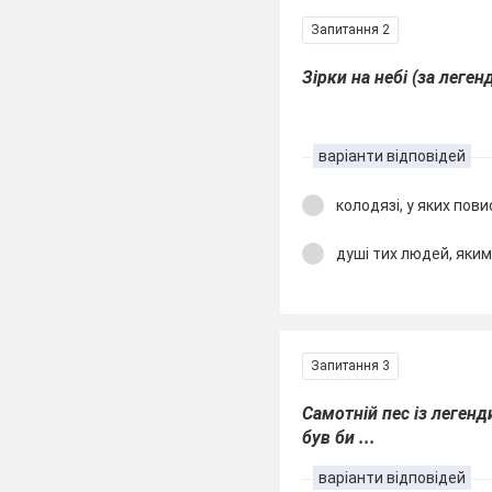
Запитання 2
Зірки на небі (за леге
варіанти відповідей
колодязі, у яких пов
душі тих людей, яки
Запитання 3
Самотній пес із леген
був би ...
варіанти відповідей