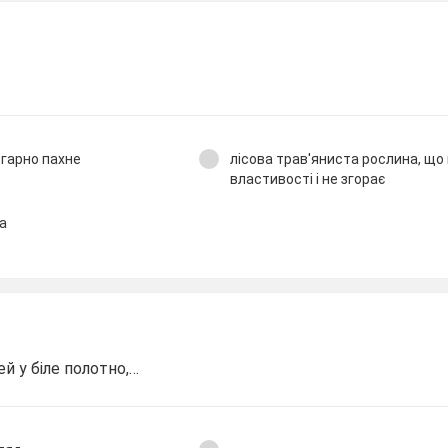
 гарно пахне
лісова трав'яниста рослина, що
властивості і не згорає
ка
й у біле полотно,…