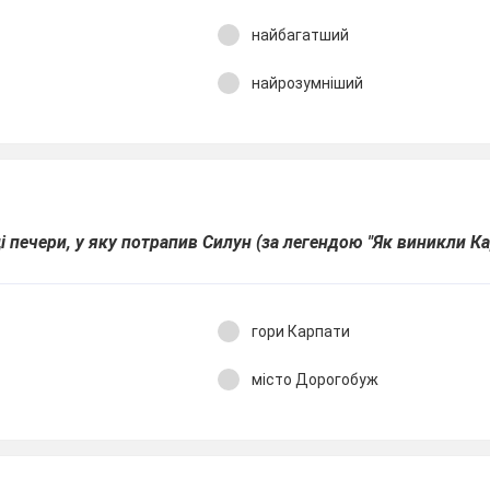
найбагатший
найрозумніший
 печери, у яку потрапив Силун (за легендою "Як виникли Ка
гори Карпати
місто Дорогобуж