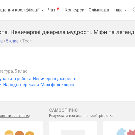
AI
щення кваліфікації
Чат
Конкурси
Олімпіада
Інше
та. Невичерпні джерела мудрості. Міфи та легенд
ра
5 клас
Тест
ратура, 5 клас
увальна робота. Невичерпні джерела
и. Народні перекази. Малі фольклорні
САМОСТІЙНО
льтати тестувань
»
Результати тестування не зберігаються