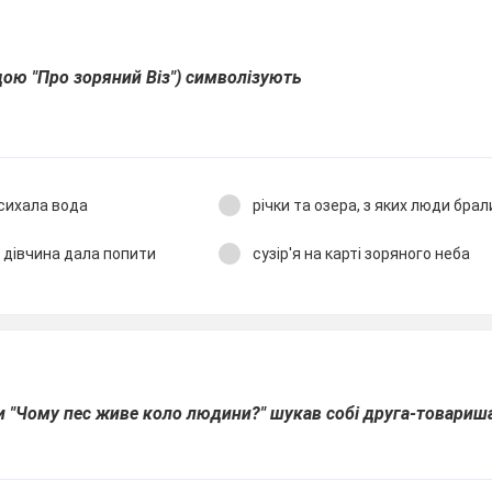
ндою "Про зоряний Віз") символізують
исихала вода
річки та озера, з яких люди брал
м дівчина дала попити
сузір'я на карті зоряного неба
ди "Чому пес живе коло людини?" шукав собі друга-товариша