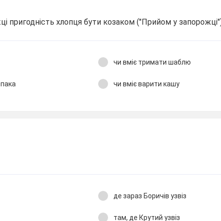
ці пригодність хлопця бути козаком ("Прийом у запорожці"
і
чи вміє тримати шаблю
опака
чи вміє варити кашу
де зараз Боричів узвіз
там, де Крутий узвіз