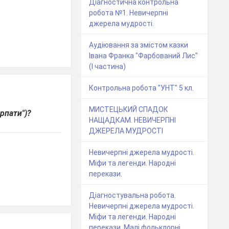
Діагностична контрольна
робота №1. Невичерпні
джерела мудрості.
Аудіювання за змістом казки
Івана Франка "Фарбований Лис"
(І частина)
Контрольна робота "УНТ" 5 кл.
МИСТЕЦЬКИЙ СПАДОК
рпати")?
НАЩАДКАМ. НЕВИЧЕРПНІ
ДЖЕРЕЛА МУДРОСТІ
Невичерпні джерела мудрості.
Міфи та легенди. Народні
перекази.
Діагностувальна робота.
Невичерпні джерела мудрості.
Міфи та легенди. Народні
перекази. Малі фольклорні