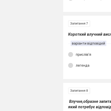
Запитання 7
Короткий влучний вислі
варіанти відповідей
прислів'я
легенда
Запитання 8
Влучне,образне запитан
який потребує відповід