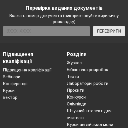
Перевірка виданих документів
Вкажіть номер документа (використовуйте кириличну
розкладку)
ПЕРЕВІРИТИ
Підвищення
Розділи
кваліфікації
Журнал
Бібліотека розробок
Підвищення кваліфікації
Тести
Вебінари
Лабораторні роботи
Конференції
Проєкти
Курси
Конкурси
Вектор
Олімпіади
Штучний інтелект для
вчителів
Курси англійської мови