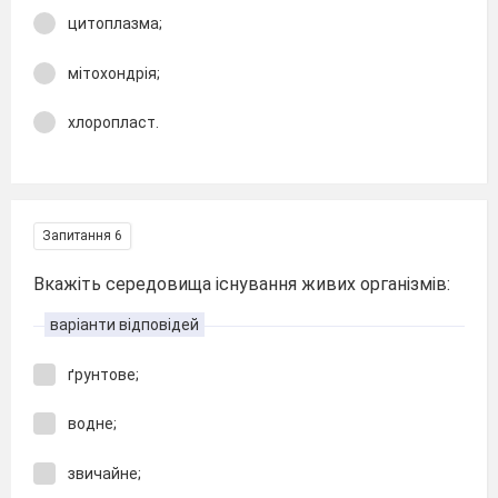
цитоплазма;
мітохондрія;
хлоропласт.
Запитання 6
Вкажіть середовища існування живих організмів:
варіанти відповідей
ґрунтове;
водне;
звичайне;