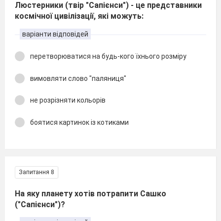
Люстерники (твір "Сапієнси") - це представники
космічної цивілізації, які можуть:
варіанти відповідей
перетворюватися на будь-кого їхнього розміру
вимовляти слово "паляниця"
не розрізняти кольорів
боятися картинок із котиками
Запитання 8
На яку планету хотів потрапити Сашко
("Сапієнси")?