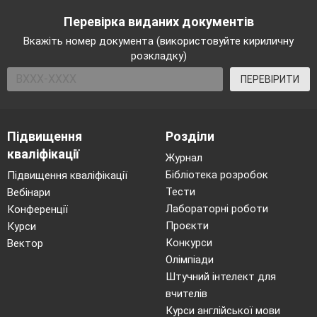
Перевірка виданих документів
Вкажіть номер документа (використовуйте кириличну
розкладку)
ПЕРЕВІРИТИ
Підвищення
Розділи
кваліфікації
Журнал
Бібліотека розробок
Підвищення кваліфікації
Тести
Вебінари
Лабораторні роботи
Конференції
Проєкти
Курси
Конкурси
Вектор
Олімпіади
Штучний інтелект для
вчителів
Курси англійської мови