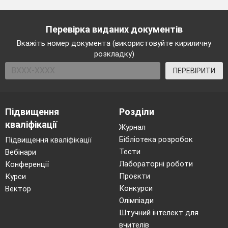
Перевірка виданих документів
Вкажіть номер документа (використовуйте кириличну
розкладку)
ПЕРЕВІРИТИ
Підвищення
Розділи
кваліфікації
Журнал
Бібліотека розробок
Підвищення кваліфікації
Тести
Вебінари
Лабораторні роботи
Конференції
Проєкти
Курси
Конкурси
Вектор
Олімпіади
Штучний інтелект для
вчителів