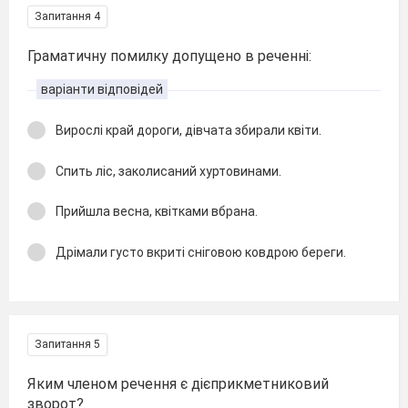
Запитання 4
Граматичну помилку допущено в реченні:
варіанти відповідей
Вирослі край дороги, дівчата збирали квіти.
Спить ліс, заколисаний хуртовинами.
Прийшла весна, квітками вбрана.
Дрімали густо вкриті сніговою ковдрою береги.
Запитання 5
Яким членом речення є дієприкметниковий
зворот?