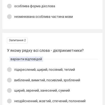
особлива форма дієслова
незмінювана особлива частина мови
Запитання 2
У якому рядку всі слова - дієприкметники?
варіанти відповідей
підкреслений, щирий, посіяний, теплий
вибілений, вимитий, посивілий, зроблений
щирий, зврений, занесений, сумний
нездійсненний, жовтий, спечений, полонений