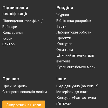
Підвищення
Розділи
кваліфікації
Журнал
Бібліотека розробок
Підвищення кваліфікації
Тести
Вебінари
Лабораторні роботи
Конференції
Проєкти
Курси
Конкурси
Вектор
Олімпіади
Штучний інтелект для
вчителів
Курси англійської мови
Про нас
Інше
Про «На Урок»
Вхід для учнів (naurok.ua)
Співпраця закладів освіти
Матеріали до свят
Конкурс «Фантастична
п’ятірка»
Зворотний зв'язок