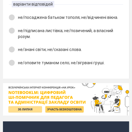
варіанти відповідей
не/посаджена батьком тополя; не/відчинені вікна.
не/підписана листівка; не/позичений, а власний
розум.
не/знані світи; не/сказані слова.
не/оповите туманом село; не/зігрвані груші.