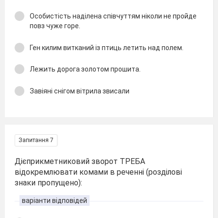
Особистість наділена співчуттям ніколи не пройде
повз чуже горе.
Ген килим витканий із птиць летить над полем.
Лежить дорога золотом прошита.
Завіяні снігом вітрила звисали
Запитання 7
Дієприкметниковий зворот ТРЕБА
відокремлювати комами в реченні (розділові
знаки пропущено):
варіанти відповідей