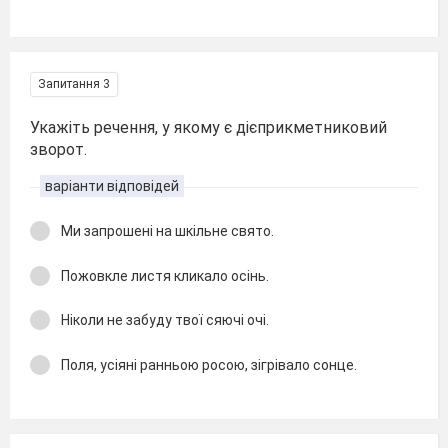
Запитання 3
Укажіть речення, у якому є дієприкметниковий
зворот.
варіанти відповідей
Ми запрошені на шкільне свято.
Пожовкле листя кликало осінь.
Ніколи не забуду твої сяючі очі.
Поля, усіяні ранньою росою, зігрівало сонце.