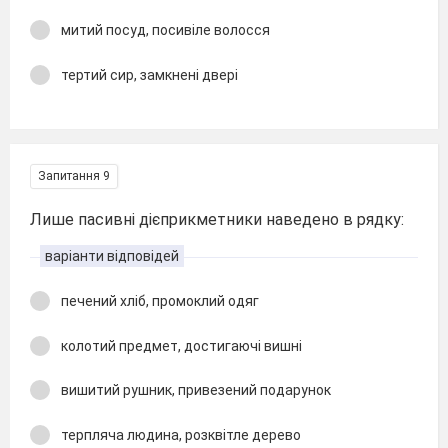
митий посуд, посивіле волосся
тертий сир, замкнені двері
Запитання 9
Лише пасивні дієприкметники наведено в рядку:
варіанти відповідей
печений хліб, промоклий одяг
колотий предмет, достигаючі вишні
вишитий рушник, привезений подарунок
терпляча людина, розквітле дерево