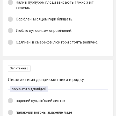
Налиті пурпуром плоди звисають тяжко з віт
зелених.
Осріблені місяцем гори блищать.
Люблю луг сонцем опромінений.
Одягнені в смерекові ліси гори стоять велично.
Запитання 8
Лише активні дієприкметники в рядку:
варіанти відповідей
варений суп, зів'ялий листок
палаючий вогонь, змарніле лице