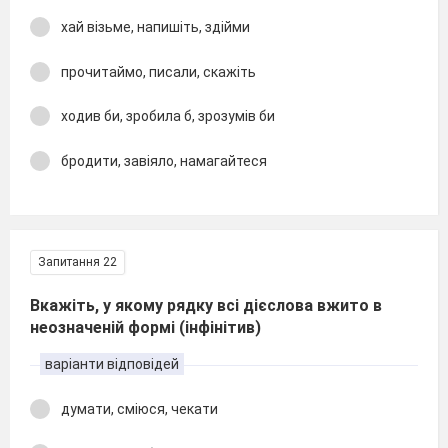
хай візьме, напишіть, здійми
прочитаймо, писали, скажіть
ходив би, зробила б, зрозумів би
бродити, завіяло, намагайтеся
Запитання 22
Вкажіть, у якому рядку всі дієслова вжито в
неозначеній формі (інфінітив)
варіанти відповідей
думати, сміюся, чекати