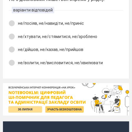
варіанти відповідей
не/посіяв, не/навидіти, не/приніс
не/хтувати, не/стямитися, не/зроблено
не/дійшов, не/казав, не/прийшов
не/волити, не/висловитися, не/хвилювати