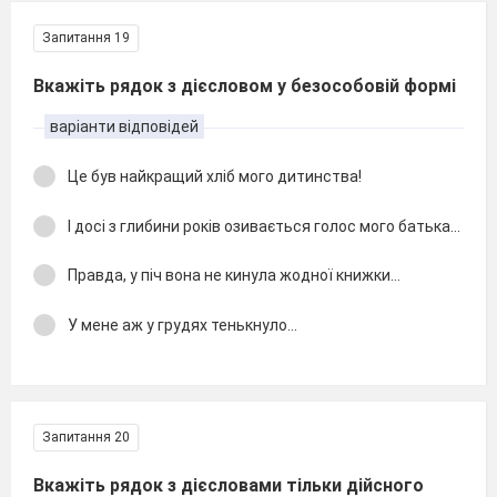
Запитання 19
Вкажіть рядок з дієсловом у безособовій формі
варіанти відповідей
Це був найкращий хліб мого дитинства!
І досі з глибини років озивається голос мого батька…
Правда, у піч вона не кинула жодної книжки…
У мене аж у грудях тенькнуло…
Запитання 20
Вкажіть рядок з дієсловами тільки дійсного