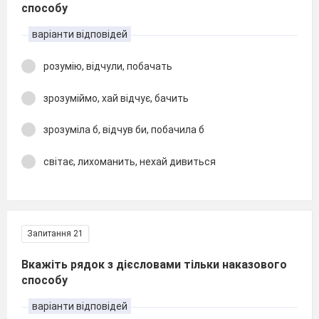
способу
варіанти відповідей
розумію, відчули, побачать
зрозуміймо, хай відчує, бачить
зрозуміла б, відчув би, побачила б
світає, лихоманить, нехай дивиться
Запитання 21
Вкажіть рядок з дієсловами тільки наказового
способу
варіанти відповідей