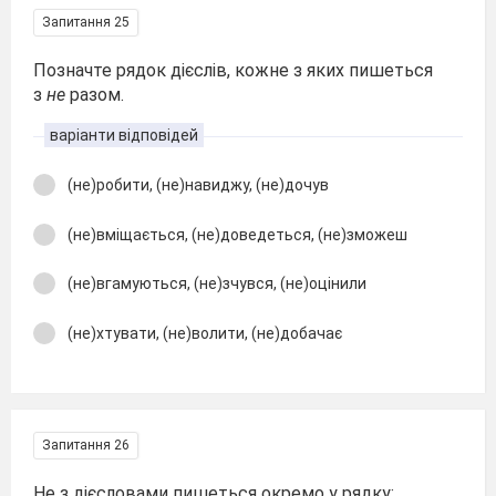
Запитання 25
Позначте рядок дієслів, кожне з яких пишеться
з
не
разом.
варіанти відповідей
(не)робити, (не)навиджу, (не)дочув
(не)вміщається, (не)доведеться, (не)зможеш
(не)вгамуються, (не)зчувся, (не)оцінили
(не)хтувати, (не)волити, (не)добачає
Запитання 26
Не з дієсловами пишеться окремо у рядку: