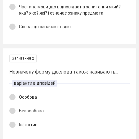
Частина мови ,що відповідає на запитання який?
яка? яке? які? і означає ознаку предмета
Слова,що означають дію
Запитання 2
Нозначену форму дієслова також називають...
варіанти відповідей
Особова
Безособова
Інфінітив