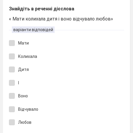
Знайдіть в реченні дієслова
« Мати колихала дитя і воно відчувало любов»
варіанти відповідей
Мати
Колихала
Дитя
І
Воно
Відчувало
Любов