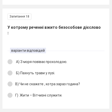
Запитання 18
У котрому реченні вжито безособове дієслово
:
варіанти відповідей
А) З моря повіває прохолодою.
Б) Пахнуть трави у лузі.
В) Чи не скажете , котра зараз година?
Г) Жити – Вітчизні служити.