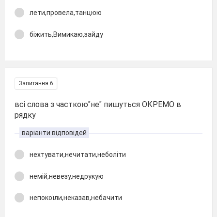
лети,провела,танцюю
біжить,Вимикаю,зайду
Запитання 6
всі слова з часткою"не" пишуться ОКРЕМО в
рядку
варіанти відповідей
нехтувати,нечитати,неболіти
немій,невезу,недрукую
непокоїли,неказав,небачити