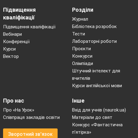
Підвищення
Розділи
кваліфікації
Журнал
Бібліотека розробок
Підвищення кваліфікації
Тести
Вебінари
Лабораторні роботи
Конференції
Проєкти
Курси
Конкурси
Вектор
Олімпіади
Штучний інтелект для
вчителів
Курси англійської мови
Про нас
Інше
Про «На Урок»
Вхід для учнів (naurok.ua)
Співпраця закладів освіти
Матеріали до свят
Конкурс «Фантастична
п’ятірка»
Зворотний зв'язок