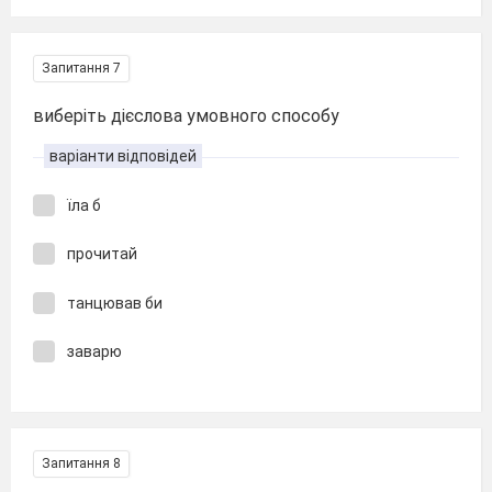
Запитання 7
виберіть дієслова умовного способу
варіанти відповідей
їла б
прочитай
танцював би
заварю
Запитання 8