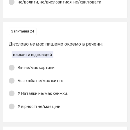
не/волити, не/висловитися, не/хвилювати
Запитання 24
Дієслово
не має
пишемо окремо в реченні:
варіанти відповідей
Він не/має картини.
Без хліба не/має життя.
У Наталки не/має книжки.
У вірності не/має ціни.