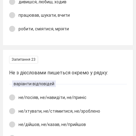
дивишся, любиш, ходив
працював, шукати, вчити
робити, сміятися, мріяти
Запитання 23
Не з дієсловами пишеться окремо у рядку:
варіанти відповідей
не/посіяв, не/навидіти, не/приніс
не/хтувати, не/стямитися, не/зроблено
не/дійшов, не/казав, не/прийшов