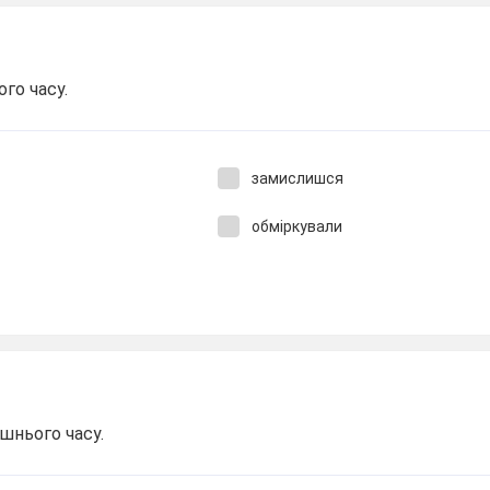
го часу.
замислишся
обміркували
ішнього часу.