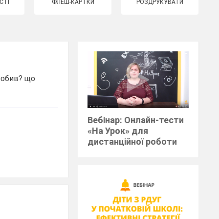
СТІ
ФЛЕШ-КАРТКИ
РОЗДРУКУВАТИ
робив? що
Вебінар: Онлайн-тести
«На Урок» для
дистанційної роботи