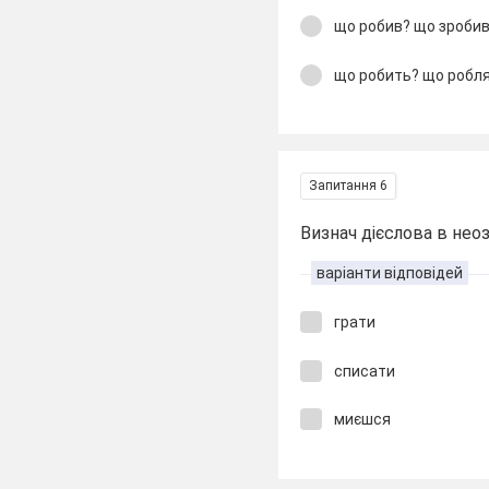
що робив? що зроби
що робить? що робл
Запитання 6
Визнач дієслова в неоз
варіанти відповідей
грати
списати
миєшся