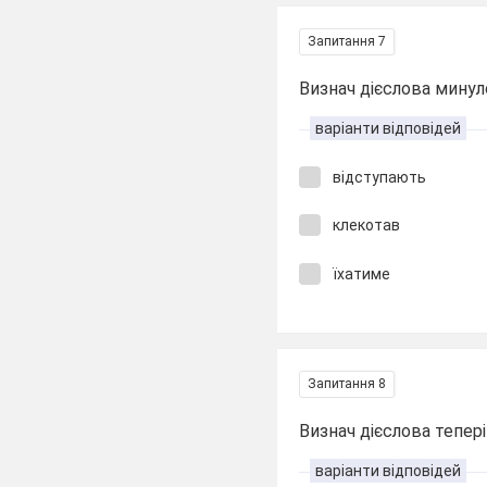
Запитання 7
Визнач дієслова минуло
варіанти відповідей
відступають
клекотав
їхатиме
Запитання 8
Визнач дієслова тепер
варіанти відповідей