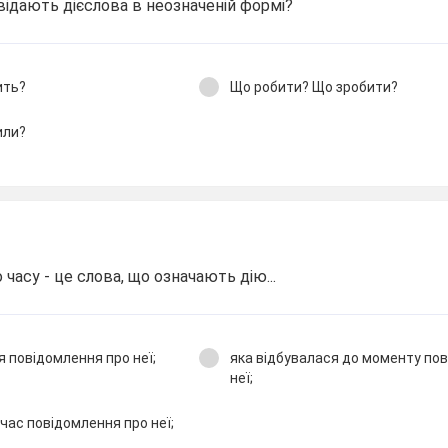
овідають дієслова в неозначеній формі?
ить?
Що робити? Що зробити?
или?
часу - це слова, що означають дію...
я повідомлення про неї;
яка відбувалася до моменту по
неї;
 час повідомлення про неї;