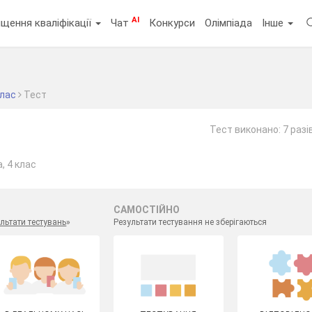
AI
щення кваліфікації
Чат
Конкурси
Олімпіада
Інше
клас
Тест
Тест виконано: 7 разі
, 4 клас
САМОСТІЙНО
льтати тестувань
»
Результати тестування не зберігаються