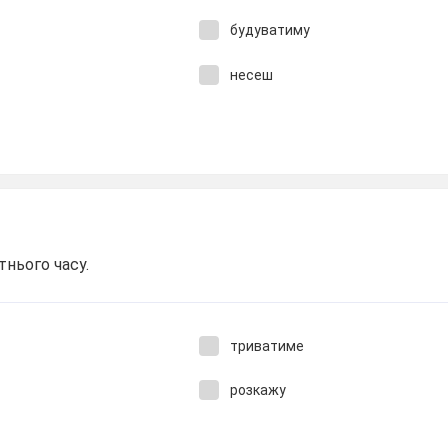
будуватиму
несеш
тнього часу.
триватиме
розкажу