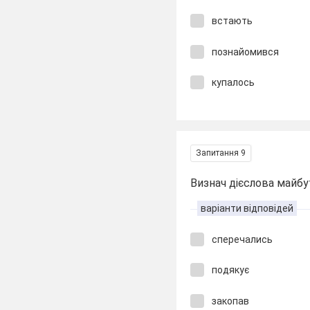
встають
познайомився
купалось
Запитання 9
Визнач дієслова майбу
варіанти відповідей
сперечались
подякує
закопав