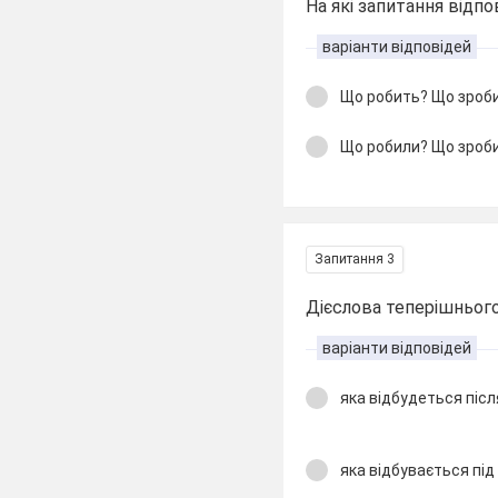
На які запитання відп
варіанти відповідей
Що робить? Що зроб
Що робили? Що зроб
Запитання 3
Дієслова теперішнього 
варіанти відповідей
яка відбудеться післ
яка відбувається під