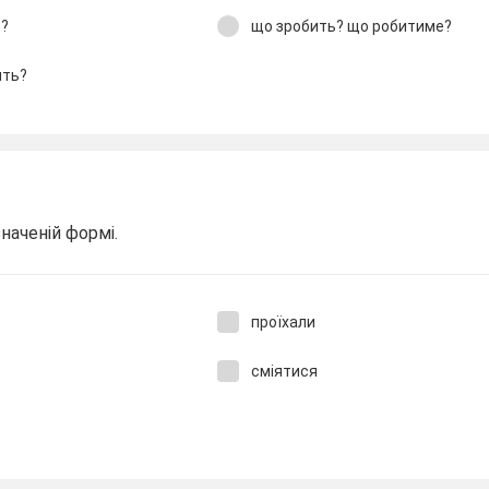
в?
що зробить? що робитиме?
ять?
наченій формі.
проїхали
сміятися