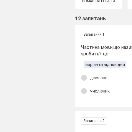
ДОМАШНЯ РОБОТА
12 запитань
Запитання 1
Частина мови,що назив
зробить? це-
варіанти відповідей
дієслово
числівник
Запитання 2