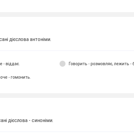
сані дієслова антоніми.
е - віддає.
Говорить - розмовляє, лежить - 
поче - гомонить.
ані дієслова - синоніми.