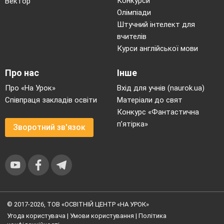
Конкурси
Вектор
Олімпіади
Штучний інтелект для
вчителів
Курси англійської мови
Про нас
Інше
Про «На Урок»
Вхід для учнів (naurok.ua)
Співпраця закладів освіти
Матеріали до свят
Конкурс «Фантастична
п’ятірка»
Зворотний зв'язок
© 2017-2026, ТОВ «ОСВІТНІЙ ЦЕНТР «НА УРОК»
Угода користувача
|
Умови користування
|
Політика