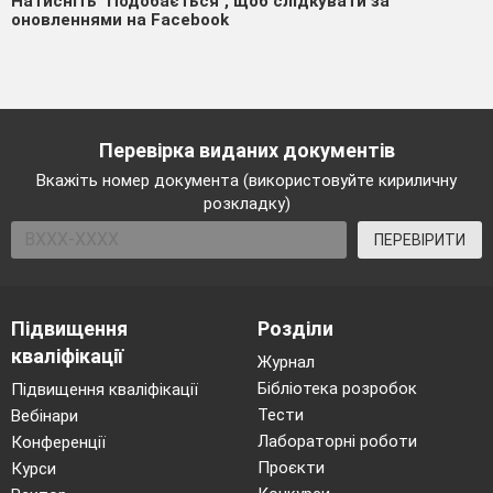
Натисніть "Подобається", щоб слідкувати за
оновленнями на Facebook
Перевірка виданих документів
Вкажіть номер документа (використовуйте кириличну
розкладку)
ПЕРЕВІРИТИ
Підвищення
Розділи
кваліфікації
Журнал
Бібліотека розробок
Підвищення кваліфікації
Тести
Вебінари
Лабораторні роботи
Конференції
Проєкти
Курси