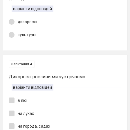
варіанти відповідей
дикорослі
культурні
Запитання 4
Дикорослі рослини ми зустрічаємо...
варіанти відповідей
в лісі
на луках
на города, садах