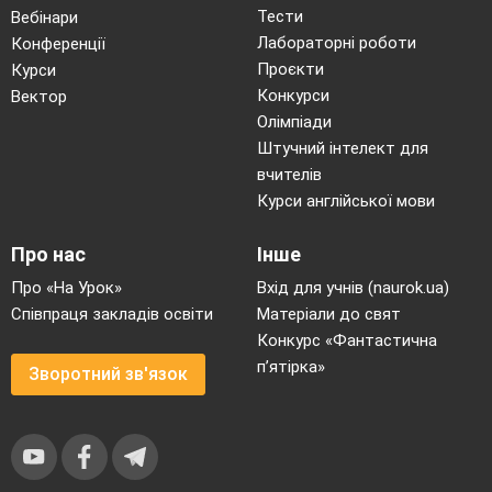
Тести
Вебінари
Лабораторні роботи
Конференції
Проєкти
Курси
Конкурси
Вектор
Олімпіади
Штучний інтелект для
вчителів
Курси англійської мови
Про нас
Інше
Про «На Урок»
Вхід для учнів (naurok.ua)
Співпраця закладів освіти
Матеріали до свят
Конкурс «Фантастична
п’ятірка»
Зворотний зв'язок