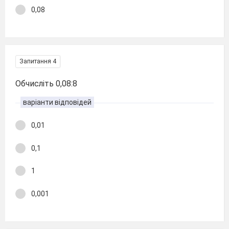
0,08
Запитання 4
Обчисліть 0,08:8
варіанти відповідей
0,01
0,1
1
0,001