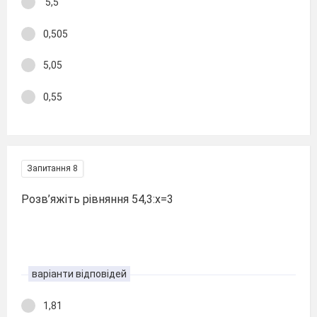
5,5
0,505
5,05
0,55
Запитання 8
Розв’яжіть рівняння 54,3:х=3
варіанти відповідей
1,81