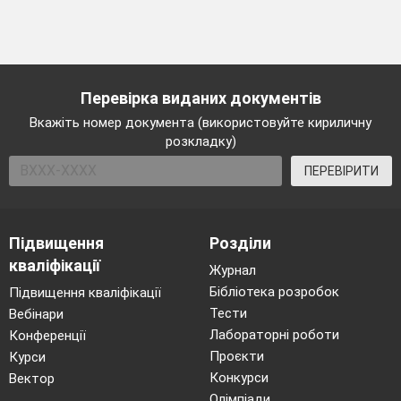
Перевірка виданих документів
Вкажіть номер документа (використовуйте кириличну
розкладку)
ПЕРЕВІРИТИ
Підвищення
Розділи
кваліфікації
Журнал
Бібліотека розробок
Підвищення кваліфікації
Тести
Вебінари
Лабораторні роботи
Конференції
Проєкти
Курси
Конкурси
Вектор
Олімпіади