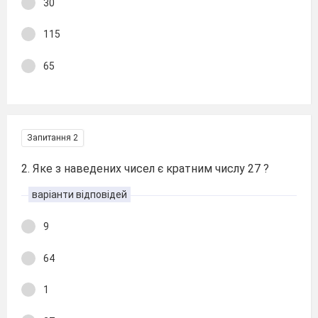
30
115
65
Запитання 2
2. Яке з наведених чисел є кратним числу 27 ?
варіанти відповідей
9
64
1