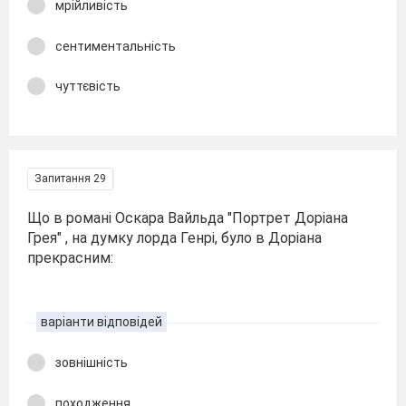
мрійливість
сентиментальність
чуттєвість
Запитання 29
Що в романі Оскара Вайльда "Портрет Доріана
Грея" , на думку лорда Генрі, було в Доріана
прекрасним:
варіанти відповідей
зовнішність
походження