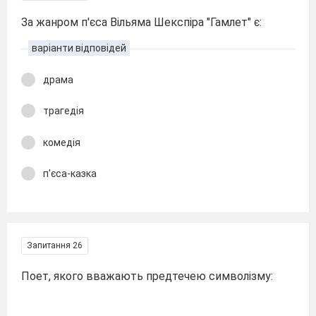
За жанром п'єса Вільяма Шекспіра "Гамлет" є:
варіанти відповідей
драма
трагедія
комедія
п'єса-казка
Запитання 26
Поет, якого вважають предтечею символізму: