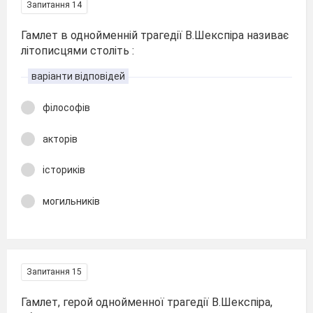
Запитання 14
Гамлет в однойменній трагедії В.Шекспіра називає
літописцями століть :
варіанти відповідей
філософів
акторів
істориків
могильників
Запитання 15
Гамлет, герой однойменної трагедії В.Шекспіра,