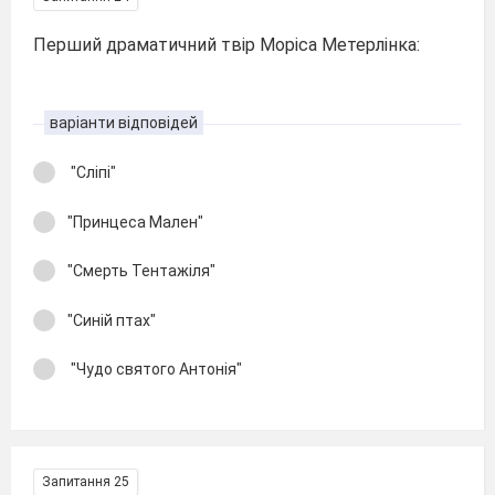
Перший драматичний твір Моріса Метерлінка:
варіанти відповідей
"Сліпі"
"Принцеса Мален"
"Смерть Тентажіля"
"Синій птах"
"Чудо святого Антонія"
Запитання 25