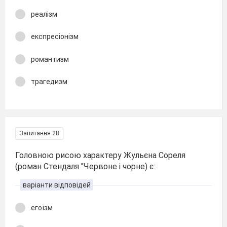
реалізм
експресіонізм
романтизм
трагедизм
Запитання 28
Головною рисою характеру Жульєна Сореля
(роман Стендаля "Червоне і чорне) є:
варіанти відповідей
егоїзм