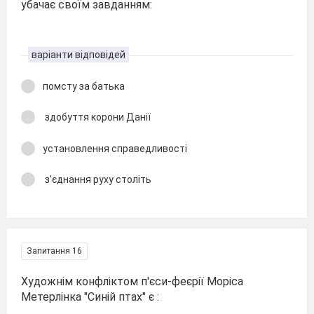
убачає своїм завданням:
варіанти відповідей
помсту за батька
здобуття корони Данії
установлення справедливості
з'єднання руху століть
Запитання 16
Художнім конфліктом п'єси-феєрії Моріса
Метерлінка "Синій птах" є :