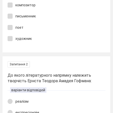
композитор
письменник
поет
художник
Запитання 2
До якого літературного напрямку належить
творчість Ернста Теодора Амадея Гофмана:
варіанти відповідей
реалізм
експресіонзім