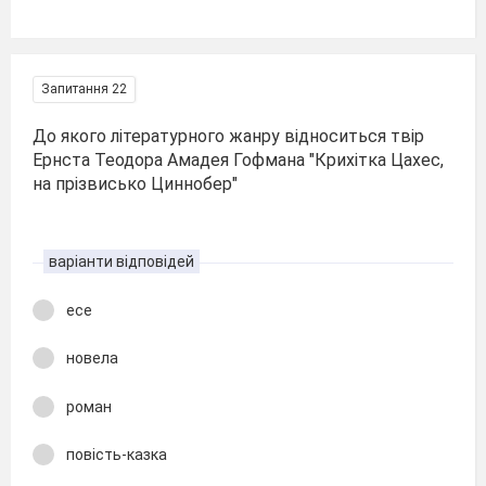
Запитання 22
До якого літературного жанру відноситься твір
Ернста Теодора Амадея Гофмана "Крихітка Цахес,
на прізвисько Циннобер"
варіанти відповідей
есе
новела
роман
повість-казка