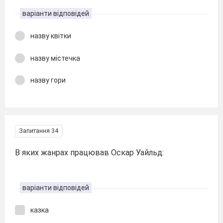
варіанти відповідей
назву квітки
назву містечка
назву гори
Запитання 34
В яких жанрах працював Оскар Уайльд:
варіанти відповідей
казка