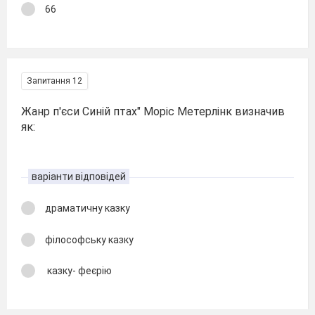
66
Запитання 12
Жанр п'єси Синій птах" Моріс Метерлінк визначив
як:
варіанти відповідей
драматичну казку
філософську казку
казку- феєрію