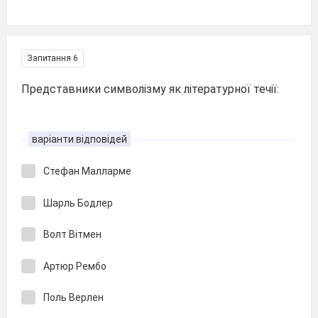
Запитання 6
Представники символізму як літературної течії:
варіанти відповідей
Стефан Малларме
Шарль Бодлер
Волт Вітмен
Артюр Рембо
Поль Верлен