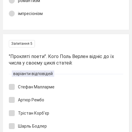
романтизм
імпресіонізм
Запитання 5
"Прокляті поети". Кого Поль Верлен відніс до їх
числа у своєму циклі статей:
варіанти відповідей
Стефан Малларме
Артюр Рембо
Трістан Корб'єр
Шарль Бодлер