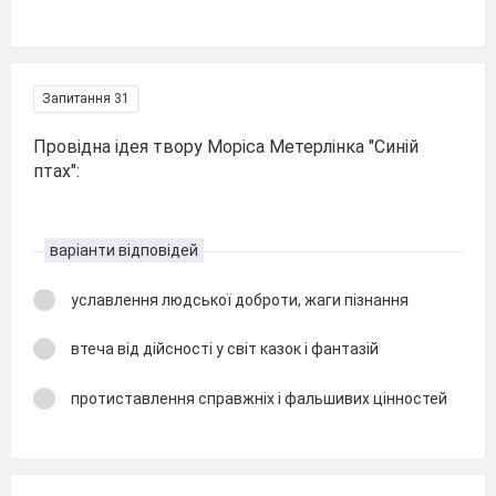
Запитання 31
Провідна ідея твору Моріса Метерлінка "Синій
птах":
варіанти відповідей
уславлення людської доброти, жаги пізнання
втеча від дійсності у світ казок і фантазій
протиставлення справжніх і фальшивих цінностей