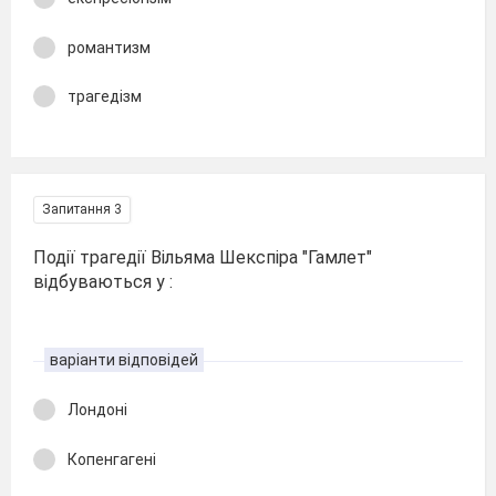
романтизм
трагедізм
Запитання 3
Події трагедії Вільяма Шекспіра "Гамлет"
відбуваються у :
варіанти відповідей
Лондоні
Копенгагені