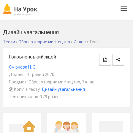
Tog
navi
Дизайн узагальнення
Тести
Образотворче мистецтво
7 клас
Тест
Головненський ліцей
Смірнова Н. О.
Додано: 4 травня 2020
Предмет: Образотворче мистецтво, 7 клас
Копія з тесту:
Дизайн узагальнення
Тест виконано: 179 разів