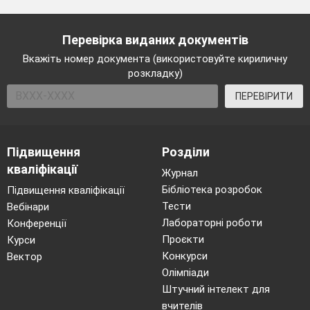
Перевірка виданих документів
Вкажіть номер документа (використовуйте кириличну
розкладку)
ПЕРЕВІРИТИ
Підвищення
Розділи
кваліфікації
Журнал
Бібліотека розробок
Підвищення кваліфікації
Тести
Вебінари
Лабораторні роботи
Конференції
Проєкти
Курси
Конкурси
Вектор
Олімпіади
Штучний інтелект для
вчителів