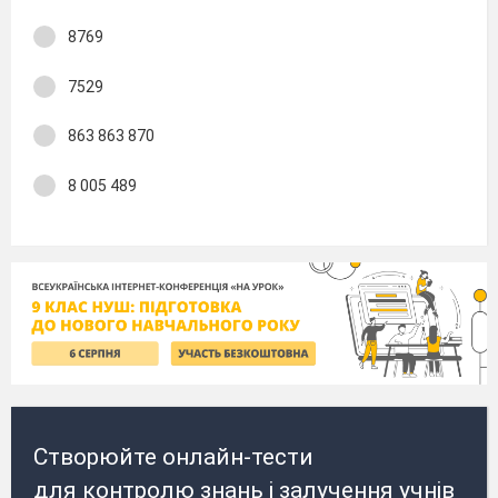
8769
7529
863 863 870
8 005 489
Створюйте онлайн-тести
для контролю знань і залучення учнів