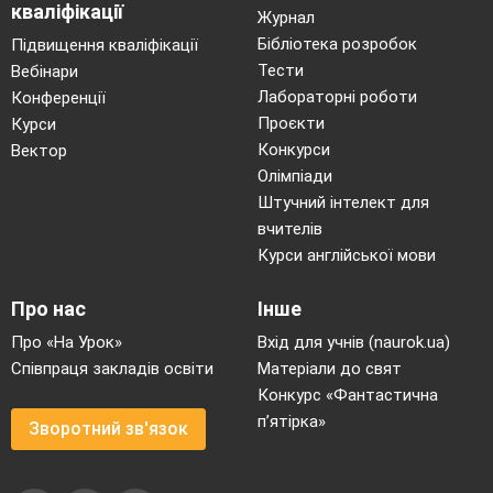
кваліфікації
Журнал
Бібліотека розробок
Підвищення кваліфікації
Тести
Вебінари
Лабораторні роботи
Конференції
Проєкти
Курси
Конкурси
Вектор
Олімпіади
Штучний інтелект для
вчителів
Курси англійської мови
Про нас
Інше
Про «На Урок»
Вхід для учнів (naurok.ua)
Співпраця закладів освіти
Матеріали до свят
Конкурс «Фантастична
п’ятірка»
Зворотний зв'язок