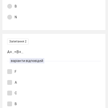
B
N
Запитання 2
A+...=B+...
варіанти відповідей
F
A
C
B