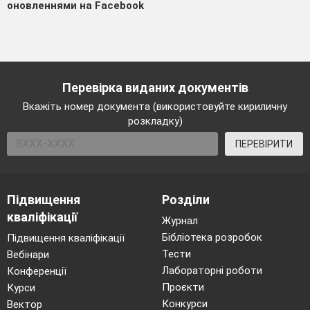
оновленнями на Facebook
Перевірка виданих документів
Вкажіть номер документа (використовуйте кириличну
розкладку)
ПЕРЕВІРИТИ
Підвищення
Розділи
кваліфікації
Журнал
Бібліотека розробок
Підвищення кваліфікації
Тести
Вебінари
Лабораторні роботи
Конференції
Проєкти
Курси
Конкурси
Вектор