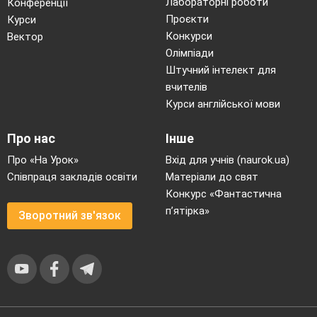
Лабораторні роботи
Конференції
Проєкти
Курси
Конкурси
Вектор
Олімпіади
Штучний інтелект для
вчителів
Курси англійської мови
Про нас
Інше
Про «На Урок»
Вхід для учнів (naurok.ua)
Співпраця закладів освіти
Матеріали до свят
Конкурс «Фантастична
п’ятірка»
Зворотний зв'язок