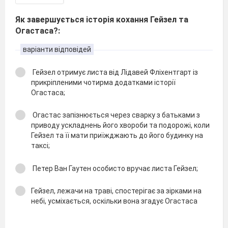
Як завершується історія кохання Гейзел та
Огастаса?:
варіанти відповідей
Гейзел отримує листа від Лідавей Фліхентгарт із
прикріпленими чотирма додатками історії
Огастаса;
Огастас запізнюється через сварку з батьками з
приводу ускладнень його хвороби та подорожі, коли
Гейзел та її мати приїжджають до його будинку на
таксі;
Петер Ван Гаутен особисто вручає листа Гейзел;
Гейзел, лежачи на траві, спостерігає за зірками на
небі, усміхається, оскільки вона згадує Огастаса