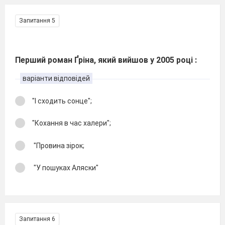
Запитання 5
Перший роман Ґріна, який вийшов у 2005 році :
варіанти відповідей
"І сходить сонце";
"Кохання в час халери";
"Провина зірок;
"У пошуках Аляски"
Запитання 6