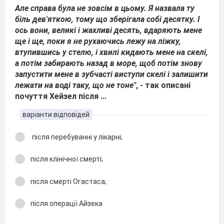
Але справа була не зовсім в цьому. Я назвала ту
біль дев'яткою, тому що зберігала собі десятку. І
ось вони, великі і жахливі десять, вдаряють мене
ще і ще, поки я не рухаючись лежу на ліжку,
втупившись у стелю, і хвилі кидають мене на скелі,
а потім забирають назад в море, щоб потім знову
запустити мене в зубчасті виступи скелі і залишити
лежати на воді таку, що не тоне"
,
-
так описані
почуття Хейзел після ...
варіанти відповідей
після перебуванні у лікарні;
після клінічної смерті;
після смерті Огастаса;
після операції Айзека