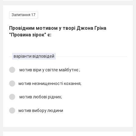
Запитання 17
Провідним мотивом у творі Джона Гріна
"Провина зірок" є:
варіанти відповідей
мотив віри у світле майбутнє ;
мотив незнищенності кохання;
мотив любові рідних;
мотив вибору людини