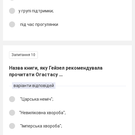
у групі підтримки;
під час прогулянки
Запитання 10
Назва книги, яку Гейзел
рекомендувала
прочитати Огастасу ...
варіанти відповідей
"Царська неміч";
"Невиліковна хвороба";
"Імперська хвороба";