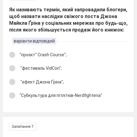
Як називають термін, який запровадили блогери,
щоб назвати наслідки свіжого поста Джона
Майкла Ґріна у соціальних мережах про будь-що,
після якого збільшується продаж його книжок:
варіанти відповідей
"проєкт" Crash Coursе";
"фестиваль VidCon";
"ефект Джона Ґріна";
"Субкультура для пітлітків-Nerdfighteria"
Запитання 7