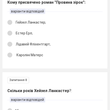
Кому присвячено роман "Провина зірок":
варіанти відповідей
Гейзел Ланкастер;
Естер Ерл;
Лідавей Фліхентгарт;
Кароліні Матерс
Запитання 8
Скільки років Хейзел Ланкастер
?:
варіанти відповідей