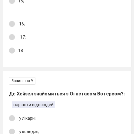
15;
16;
17;
18
Запитання 9
Де Хейзел знайомиться з Огастасом Вотерсом?:
варіанти відповідей
у лікарні;
у коледжі;