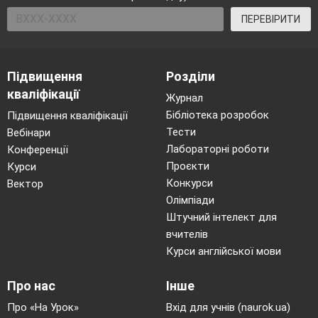
ПЕРЕВІРИТИ
Підвищення
Розділи
кваліфікації
Журнал
Бібліотека розробок
Підвищення кваліфікації
Тести
Вебінари
Лабораторні роботи
Конференції
Проєкти
Курси
Конкурси
Вектор
Олімпіади
Штучний інтелект для
вчителів
Курси англійської мови
Про нас
Інше
Про «На Урок»
Вхід для учнів (naurok.ua)