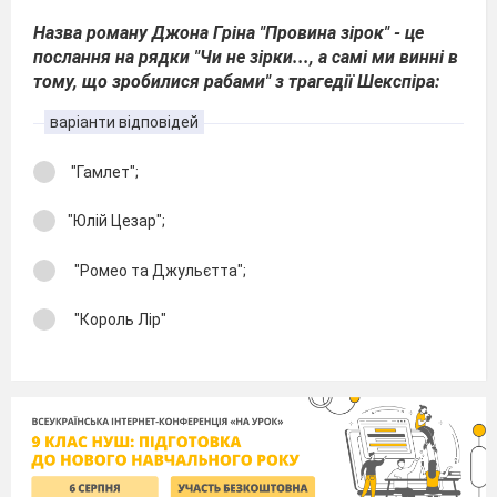
Назва роману Джона Гріна "Провина зірок" - це
послання на рядки "Чи не зірки..., а самі ми винні в
тому, що зробилися рабами" з трагедії Шекспіра:
варіанти відповідей
"Гамлет";
"Юлій Цезар";
"Ромео та Джульєтта";
"Король Лір"