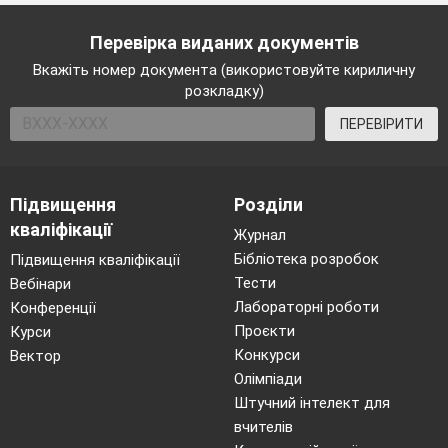
Перевірка виданих документів
Вкажіть номер документа (використовуйте кириличну
розкладку)
ПЕРЕВІРИТИ
Підвищення
Розділи
кваліфікації
Журнал
Бібліотека розробок
Підвищення кваліфікації
Тести
Вебінари
Лабораторні роботи
Конференції
Проєкти
Курси
Конкурси
Вектор
Олімпіади
Штучний інтелект для
вчителів