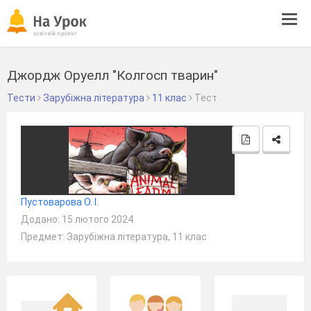
Tog
navi
Джордж Оруелл "Колгосп тварин"
Тести
Зарубіжна література
11 клас
Тест
Пустоварова О. І.
Додано: 15 лютого 2024
Предмет: Зарубіжна література, 11 клас