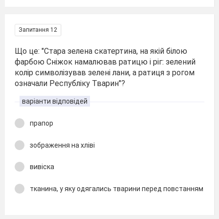
Запитання 12
Що це: "Стара зелена скатертина, на якій білою
фарбою Сніжок намалював ратицю і ріг: зелений
колір символізував зелені лани, а ратиця з рогом
означали Республіку Тварин"?
варіанти відповідей
прапор
зображення на хліві
вивіска
тканина, у яку одягались тварини перед повстанням