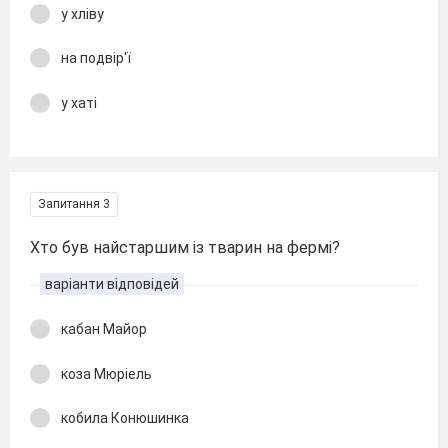
у хліву
на подвір'ї
у хаті
Запитання 3
Хто був найстаршим із тварин на фермі?
варіанти відповідей
кабан Майор
коза Мюріель
кобила Конюшинка