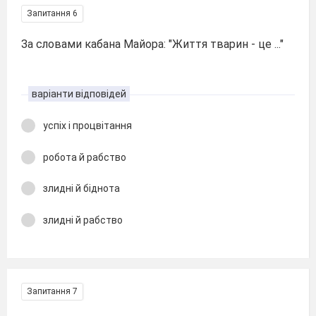
Запитання 6
За словами кабана Майора: "Життя тварин - це ..."
варіанти відповідей
успіх і процвітання
робота й рабство
злидні й біднота
злидні й рабство
Запитання 7