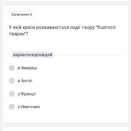
Запитання 5
У якій країні розвиваються події твору "Колгосп
тварин"?
варіанти відповідей
в Америці
в Англії
у Франції
у Німеччині